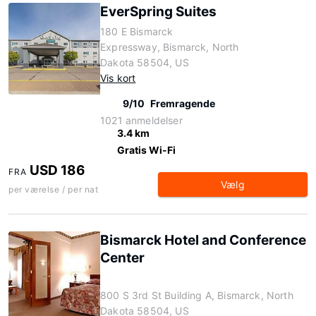
EverSpring Suites
180 E Bismarck
Expressway, Bismarck, North
Dakota 58504, US
Vis kort
9/10
Fremragende
1021 anmeldelser
3.4 km
Gratis Wi-Fi
USD 186
FRA
Vælg
per værelse / per nat
Bismarck Hotel and Conference
Center
800 S 3rd St Building A, Bismarck, North
Dakota 58504, US