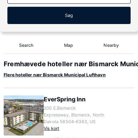
Søg
Search
Map
Nearby
Fremhævede hoteller nær Bismarck Munic
Flere hoteller nær Bismarck Municipal Lufthavn
EverSpring Inn
200 E.Bismarck
Expressway, Bismarck, North
Dakota 58504-6363, US
Vis kort