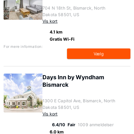
704 N 18th St, Bismarck, North
Dakota 58501, US
Vis kort
4.1 km
Gratis Wi-Fi
For mere information:
Vælg
Days Inn by Wyndham
Bismarck
1300 E Capitol Ave, Bismarck, North
Dakota 58501, US
Vis kort
6.4/10
Fair
1009 anmeldelser
6.0 km