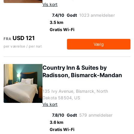
Vis kort
7.4/10
Godt
1023 anmeldelser
3.5 km
Gratis Wi-Fi
USD 121
FRA
Vælg
per værelse / per nat
Country Inn & Suites by
Radisson, Bismarck-Mandan
135 Ivy Avenue, Bismarck, North
Dakota 58504, US
Vis kort
7.8/10
Godt
579 anmeldelser
3.6 km
Gratis Wi-Fi