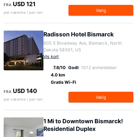
USD 121
FRA
Vælg
per værelse / per nat
Radisson Hotel Bismarck
605 E Broadway Ave, Bismarck, North
Dakota 58501, US
Vis kort
7.8/10
Godt
1012 anmeldelser
4.0 km
Gratis Wi-Fi
USD 140
FRA
Vælg
per værelse / per nat
1 Mi to Downtown Bismarck!
Residential Duplex