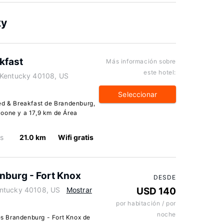
ky
kfast
Más información sobre
este hotel:
 Kentucky 40108, US
Seleccionar
ed & Breakfast de Brandenburg,
Boone y a 17,9 km de Área
os
21.0 km
Wifi gratis
enburg - Fort Knox
DESDE
entucky 40108, US
Mostrar
USD 140
por habitación / por
noche
tes Brandenburg - Fort Knox de