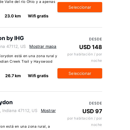
e Valle del río Ohio y a apenas
Seleccionar
23.0 km
Wifi gratis
on by IHG
DESDE
ana 47112, US
Mostrar mapa
USD 148
por habitación / por
orydon está en una zona rural y
noche
ndian Creek Trail y Hayswood
Seleccionar
26.7 km
Wifi gratis
ydon
DESDE
 Indiana 47112, US
Mostrar
USD 97
por habitación / por
noche
 está en una zona rural, a