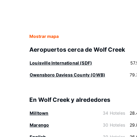
Mostrar mapa
Aeropuertos cerca de Wolf Creek
Louisville International (SDF)
57
Owensboro Daviess County (OWB)
79.
En Wolf Creek y alrededores
Milltown
34 Hoteles
28.
Marengo
30 Hoteles
29.
English
39 Hoteles
26.