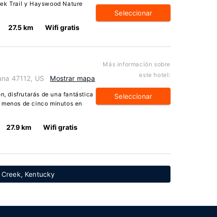
eek Trail y Hayswood Nature
Seleccionar
27.5 km
Wifi gratis
Más información sobre
este hotel:
ana 47112, US
Mostrar mapa
n, disfrutarás de una fantástica
Seleccionar
a menos de cinco minutos en
27.9 km
Wifi gratis
 Creek, Kentucky