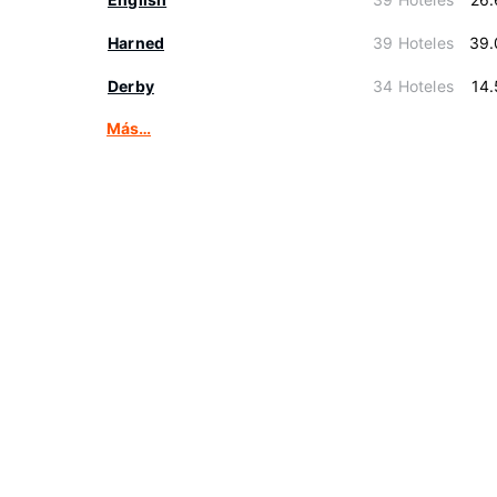
Harned
39 Hoteles
39.
Derby
34 Hoteles
14
Más…