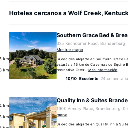
Hoteles cercanos a Wolf Creek, Kentuc
Southern Grace Bed & Brea
325 Kirchdorfer Road, Brandenburg,
Mostrar mapa
.5 km
Si decides alojarte en Southern Grace B
estarás a 15 km de Cavernas de Squire 
3 km
recreativa Otter...
Más información
10/10
Excelente
24 comentari
Quality Inn & Suites Brand
4 km
1900 Armory Place, Brandenburg, K
mapa
8 km
Si decides alojarte en Quality Inn & Sui
6 km