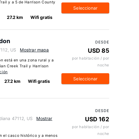
rail y a 5 de Harrison County
Seleccionar
27.2 km
Wifi gratis
ydon
DESDE
7112, US
Mostrar mapa
USD 85
por habitación / por
 está en una zona rural y a
noche
an Creek Trail y Harrison
ción
Seleccionar
27.2 km
Wifi gratis
DESDE
diana 47112, US
Mostrar
USD 162
por habitación / por
noche
 el casco histórico y a menos