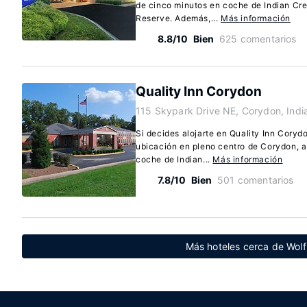
de cinco minutos en coche de Indian Cr
Reserve. Además,...
Más información
8.8/10
Bien
625 comentarios
Quality Inn Corydon
115 Skypark Drive NE, Corydon, Indi
Si decides alojarte en Quality Inn Corydo
ubicación en pleno centro de Corydon, 
coche de Indian...
Más información
7.8/10
Bien
501 comentarios
Más hoteles cerca de Wolf