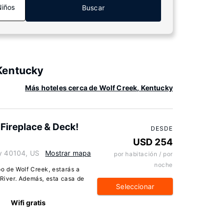
Niños
Buscar
Kentucky
Más hoteles cerca de Wolf Creek, Kentucky
Fireplace & Deck!
DESDE
USD 254
ky 40104, US
Mostrar mapa
por habitación / por
noche
po de Wolf Creek, estarás a
 River. Además, esta casa de
Seleccionar
Wifi gratis