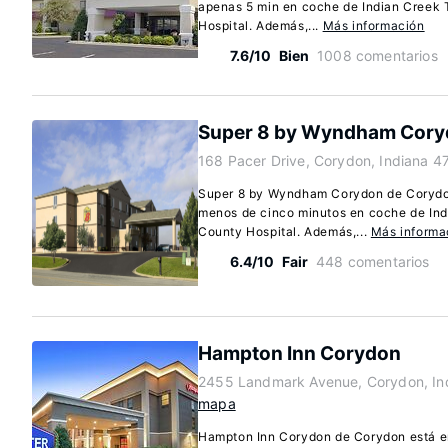
apenas 5 min en coche de Indian Creek T
Hospital. Además,...
Más información
7.6/10
Bien
1008 comentarios
Super 8 by Wyndham Cor
168 Pacer Drive, Corydon, Indiana 4
Super 8 by Wyndham Corydon de Corydon
menos de cinco minutos en coche de Indi
County Hospital. Además,...
Más informa
6.4/10
Fair
448 comentarios
Hampton Inn Corydon
2455 Landmark Avenue, Corydon, In
mapa
Hampton Inn Corydon de Corydon está en