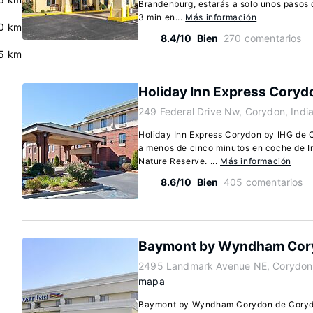
Brandenburg, estarás a solo unos pasos d
3 min en...
Más información
0 km
8.4/10
Bien
270 comentarios
.5 km
Holiday Inn Express Coryd
249 Federal Drive Nw, Corydon, Indi
Holiday Inn Express Corydon by IHG de C
a menos de cinco minutos en coche de I
Nature Reserve. ...
Más información
8.6/10
Bien
405 comentarios
Baymont by Wyndham Cor
2495 Landmark Avenue NE, Corydon,
mapa
Baymont by Wyndham Corydon de Corydon