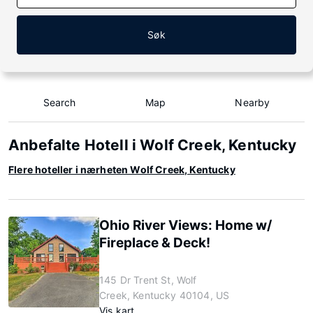
Søk
Search
Map
Nearby
Anbefalte Hotell i Wolf Creek, Kentucky
Flere hoteller i nærheten Wolf Creek, Kentucky
Ohio River Views: Home w/
Fireplace & Deck!
145 Dr Trent St, Wolf
Creek, Kentucky 40104, US
Vis kart