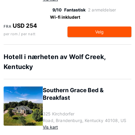
9/10
Fantastisk
2 anmeldelser
Wi-fi inkludert
USD 254
FRA
Velg
per rom / per natt
Hotell i nærheten av Wolf Creek,
Kentucky
Southern Grace Bed &
Breakfast
325 Kirchdorfer
Road, Brandenburg, Kentucky 40108, US
Vis kart