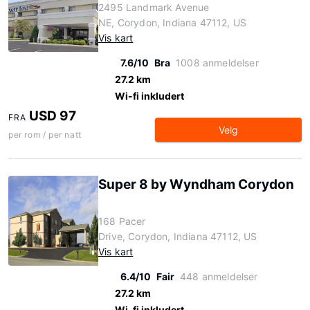
2495 Landmark Avenue
NE, Corydon, Indiana 47112, US
Vis kart
7.6/10
Bra
1008 anmeldelser
27.2 km
Wi-fi inkludert
USD 97
FRA
Velg
per rom / per natt
Super 8 by Wyndham Corydon
168 Pacer
Drive, Corydon, Indiana 47112, US
Vis kart
6.4/10
Fair
448 anmeldelser
27.2 km
Wi-fi inkludert