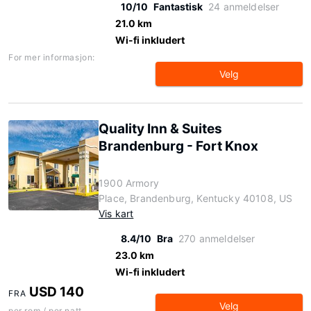
10/10
Fantastisk
24 anmeldelser
21.0 km
Wi-fi inkludert
For mer informasjon:
Velg
Quality Inn & Suites
Brandenburg - Fort Knox
1900 Armory
Place, Brandenburg, Kentucky 40108, US
Vis kart
8.4/10
Bra
270 anmeldelser
23.0 km
Wi-fi inkludert
USD 140
FRA
Velg
per rom / per natt