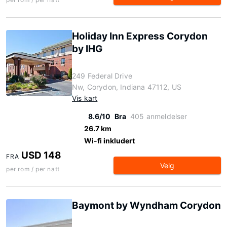
Holiday Inn Express Corydon
by IHG
249 Federal Drive
Nw, Corydon, Indiana 47112, US
Vis kart
8.6/10
Bra
405 anmeldelser
26.7 km
Wi-fi inkludert
USD 148
FRA
Velg
per rom / per natt
Baymont by Wyndham Corydon