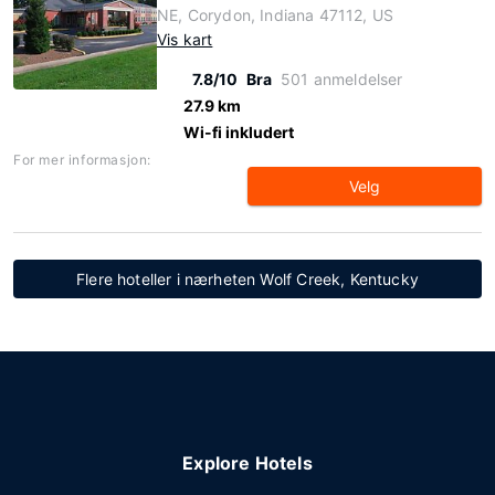
NE, Corydon, Indiana 47112, US
Vis kart
7.8/10
Bra
501 anmeldelser
27.9 km
Wi-fi inkludert
For mer informasjon:
Velg
Flere hoteller i nærheten Wolf Creek, Kentucky
Explore Hotels