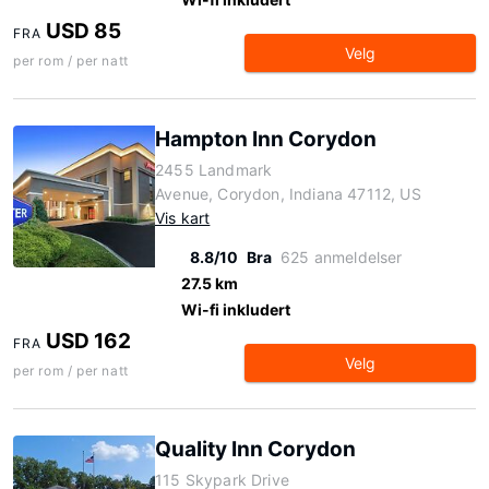
USD 85
FRA
Velg
per rom / per natt
Hampton Inn Corydon
2455 Landmark
Avenue, Corydon, Indiana 47112, US
Vis kart
8.8/10
Bra
625 anmeldelser
27.5 km
Wi-fi inkludert
USD 162
FRA
Velg
per rom / per natt
Quality Inn Corydon
115 Skypark Drive