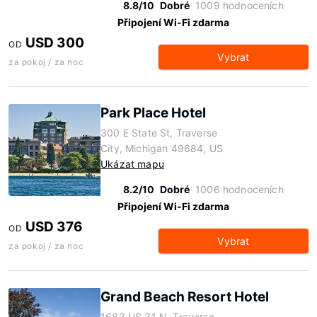
8.8/10
Dobré
1009 hodnoceních
Připojení Wi-Fi zdarma
USD 300
OD
Vybrat
za pokoj / za noc
Park Place Hotel
300 E State St, Traverse
City, Michigan 49684, US
Ukázat mapu
8.2/10
Dobré
1006 hodnoceních
Připojení Wi-Fi zdarma
USD 376
OD
Vybrat
za pokoj / za noc
Grand Beach Resort Hotel
1683 US 31 N, Traverse