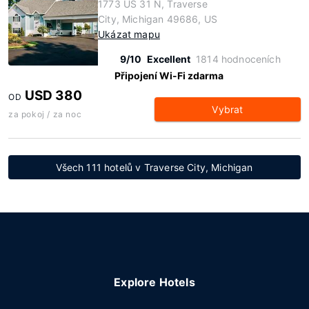
1773 US 31 N, Traverse
City, Michigan 49686, US
Ukázat mapu
9/10
Excellent
1814 hodnoceních
Připojení Wi-Fi zdarma
USD 380
OD
Vybrat
za pokoj / za noc
Všech 111 hotelů v Traverse City, Michigan
Explore Hotels