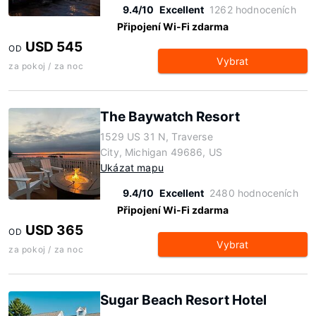
9.4/10
Excellent
1262 hodnoceních
Připojení Wi-Fi zdarma
USD 545
OD
Vybrat
za pokoj / za noc
The Baywatch Resort
1529 US 31 N, Traverse
City, Michigan 49686, US
Ukázat mapu
9.4/10
Excellent
2480 hodnoceních
Připojení Wi-Fi zdarma
USD 365
OD
Vybrat
za pokoj / za noc
Sugar Beach Resort Hotel