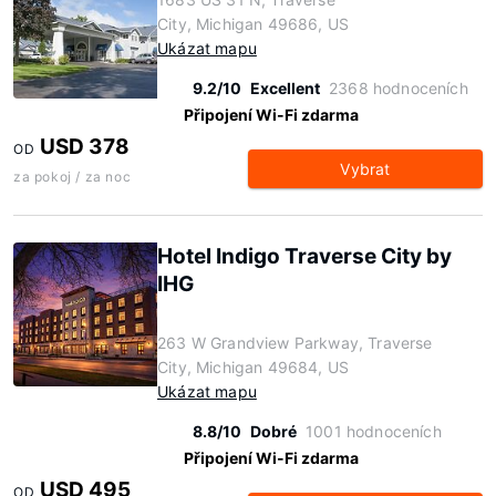
City, Michigan 49686, US
Ukázat mapu
9.2/10
Excellent
2368 hodnoceních
Připojení Wi-Fi zdarma
USD 378
OD
Vybrat
za pokoj / za noc
Hotel Indigo Traverse City by
IHG
263 W Grandview Parkway, Traverse
City, Michigan 49684, US
Ukázat mapu
8.8/10
Dobré
1001 hodnoceních
Připojení Wi-Fi zdarma
USD 495
OD