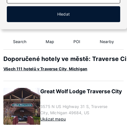
Hledat
Search
Map
POI
Nearby
Doporučené hotely ve městě: Traverse Ci
Všech 111 hotelů v Traverse City, Michigan
Great Wolf Lodge Traverse City
3575 N US Highway 31 S, Traverse
City, Michigan 49684, US
Ukázat mapu