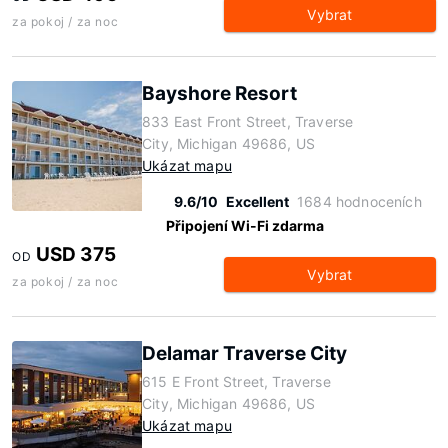
Vybrat
za pokoj / za noc
Bayshore Resort
833 East Front Street, Traverse
City, Michigan 49686, US
Ukázat mapu
9.6/10
Excellent
1684 hodnoceních
Připojení Wi-Fi zdarma
USD 375
OD
Vybrat
za pokoj / za noc
Delamar Traverse City
615 E Front Street, Traverse
City, Michigan 49686, US
Ukázat mapu