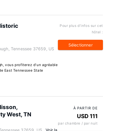
istoric
Pour plus d'infos sur cet
hôtel :
Sélectionner
rough, Tennessee 37659, US
h, vous profiterez d'un agréable
 de East Tennessee State
disson,
À PARTIR DE
ty West, TN
USD 111
par chambre / par nuit
 Tennessee 37659, US
Voir la