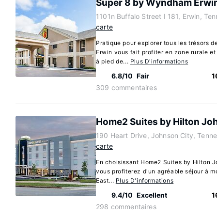
Super 8 by Wyndham Erwi
1101n Buffalo Street I 181, Erwin, T
carte
Pratique pour explorer tous les trésors
Erwin vous fait profiter en zone rurale e
à pied de...
Plus D'informations
6.8/10
Fair
1
309 commentaires
Home2 Suites by Hilton Jo
190 Heart Drive, Johnson City, Ten
carte
En choisissant Home2 Suites by Hilton J
vous profiterez d'un agréable séjour à m
East...
Plus D'informations
9.4/10
Excellent
1
298 commentaires