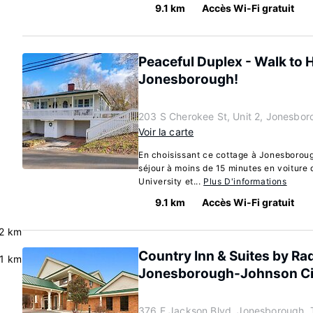
9.1 km
Accès Wi-Fi gratuit
Peaceful Duplex - Walk to H
Jonesborough!
203 S Cherokee St, Unit 2, Jonesbo
Voir la carte
En choisissant ce cottage à Jonesboroug
séjour à moins de 15 minutes en voiture
University et...
Plus D'informations
9.1 km
Accès Wi-Fi gratuit
.2 km
Country Inn & Suites by Ra
.1 km
Jonesborough-Johnson Ci
376 E Jackson Blvd, Jonesborough,