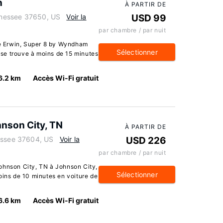
n
À PARTIR DE
ennessee 37650, US
Voir la
USD 99
par chambre / par nuit
 de Erwin, Super 8 by Wyndham
Sélectionner
t se trouve à moins de 15 minutes
6.2 km
Accès Wi-Fi gratuit
hnson City, TN
À PARTIR DE
nessee 37604, US
Voir la
USD 226
par chambre / par nuit
ohnson City, TN à Johnson City,
Sélectionner
oins de 10 minutes en voiture de
6.6 km
Accès Wi-Fi gratuit