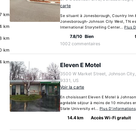
carte
.7 km
Se situant à Jonesborough, Country Inn 
Jonesborough-Johnson City West, TN est
4 km
International Storytelling Center...
Plus D
7.8/10
Bien
.8 km
1002 commentaires
0 km
4 km
Eleven E Motel
3500 W Market Street, Johnson City
9331, US
Voir la carte
En choisissant Eleven E Motel à Johnson 
agréable séjour à moins de 10 minutes e
State University et...
Plus D'informations
14.4 km
Accès Wi-Fi gratuit