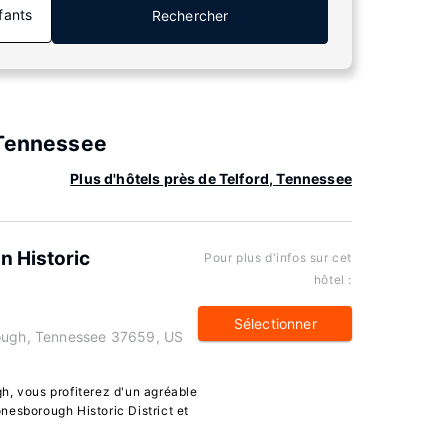
fants
Rechercher
 Tennessee
Plus d'hôtels près de Telford, Tennessee
n Historic
Pour plus d'infos sur cet
hôtel :
Sélectionner
rough, Tennessee 37659, US
h, vous profiterez d'un agréable
nesborough Historic District et