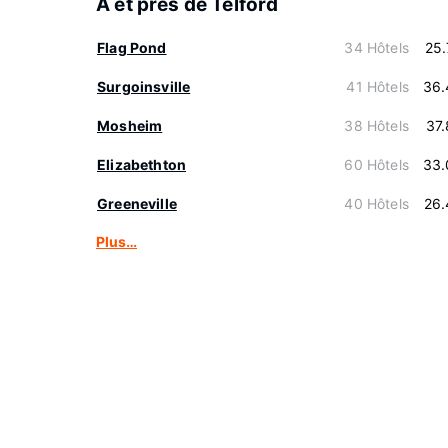
À et près de Telford
Flag Pond
34 Hôtels
25
Surgoinsville
41 Hôtels
36.
Mosheim
38 Hôtels
37
Elizabethton
60 Hôtels
33.
Greeneville
40 Hôtels
26.
Plus…