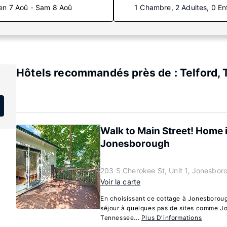
en 7 Aoû - Sam 8 Aoû
1 Chambre, 2 Adultes, 0 En
Hôtels recommandés près de : Telford,
Walk to Main Street! Home i
Jonesborough
203 S Cherokee St, Unit 1, Jonesbo
Voir la carte
En choisissant ce cottage à Jonesboroug
séjour à quelques pas de sites comme Jo
Tennessee...
Plus D'informations