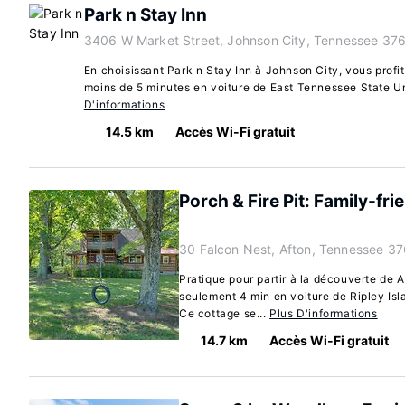
Park n Stay Inn
3406 W Market Street, Johnson City, Tennessee 37
En choisissant Park n Stay Inn à Johnson City, vous profi
moins de 5 minutes en voiture de East Tennessee State Uni
D'informations
14.5 km
Accès Wi-Fi gratuit
Porch & Fire Pit: Family-fri
30 Falcon Nest, Afton, Tennessee 3
Pratique pour partir à la découverte de A
seulement 4 min en voiture de Ripley Isl
Ce cottage se...
Plus D'informations
14.7 km
Accès Wi-Fi gratuit