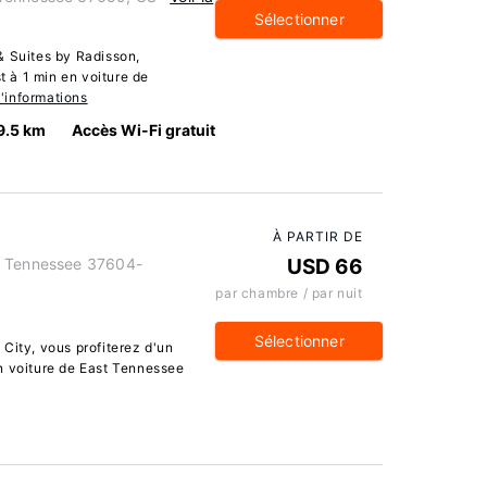
Sélectionner
& Suites by Radisson,
 à 1 min en voiture de
'informations
9.5 km
Accès Wi-Fi gratuit
À PARTIR DE
, Tennessee 37604-
USD 66
par chambre / par nuit
Sélectionner
City, vous profiterez d'un
n voiture de East Tennessee