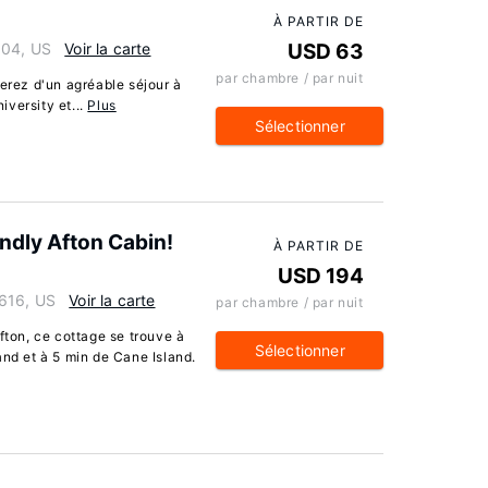
À PARTIR DE
604, US
Voir la carte
USD 63
par chambre / par nuit
terez d'un agréable séjour à
versity et...
Plus
Sélectionner
endly Afton Cabin!
À PARTIR DE
USD 194
7616, US
Voir la carte
par chambre / par nuit
fton, ce cottage se trouve à
Sélectionner
and et à 5 min de Cane Island.