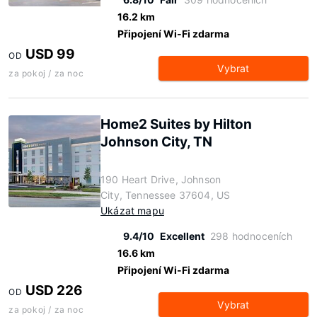
16.2 km
Připojení Wi-Fi zdarma
USD 99
OD
Vybrat
za pokoj / za noc
Home2 Suites by Hilton
Johnson City, TN
190 Heart Drive, Johnson
City, Tennessee 37604, US
Ukázat mapu
9.4/10
Excellent
298 hodnoceních
16.6 km
Připojení Wi-Fi zdarma
USD 226
OD
Vybrat
za pokoj / za noc