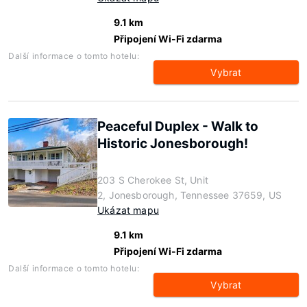
9.1 km
Připojení Wi-Fi zdarma
Další informace o tomto hotelu:
Vybrat
Peaceful Duplex - Walk to
Historic Jonesborough!
203 S Cherokee St, Unit
2, Jonesborough, Tennessee 37659, US
Ukázat mapu
9.1 km
Připojení Wi-Fi zdarma
Další informace o tomto hotelu:
Vybrat