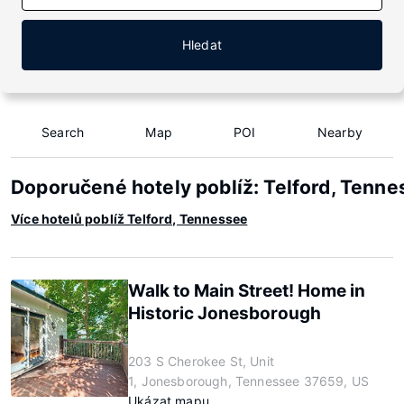
Hledat
Search
Map
POI
Nearby
Doporučené hotely poblíž: Telford, Tenn
Více hotelů poblíž Telford, Tennessee
Walk to Main Street! Home in
Historic Jonesborough
203 S Cherokee St, Unit
1, Jonesborough, Tennessee 37659, US
Ukázat mapu