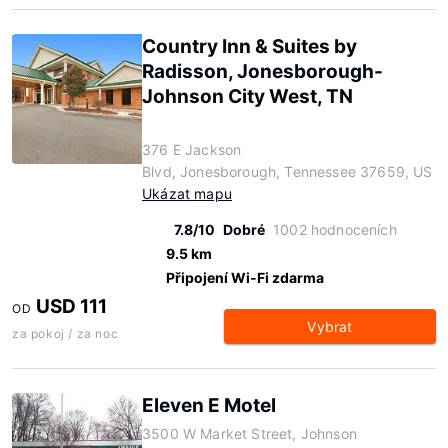
Country Inn & Suites by
Radisson, Jonesborough-
Johnson City West, TN
376 E Jackson
Blvd, Jonesborough, Tennessee 37659, US
Ukázat mapu
7.8/10
Dobré
1002 hodnoceních
9.5 km
Připojení Wi-Fi zdarma
USD 111
OD
Vybrat
za pokoj / za noc
Eleven E Motel
3500 W Market Street, Johnson