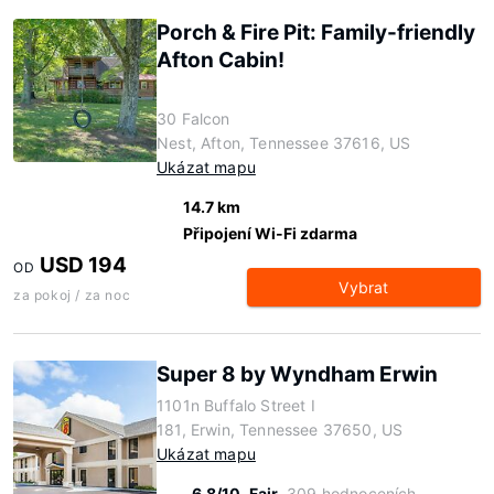
Porch & Fire Pit: Family-friendly
Afton Cabin!
30 Falcon
Nest, Afton, Tennessee 37616, US
Ukázat mapu
14.7 km
Připojení Wi-Fi zdarma
USD 194
OD
Vybrat
za pokoj / za noc
Super 8 by Wyndham Erwin
1101n Buffalo Street I
181, Erwin, Tennessee 37650, US
Ukázat mapu
6.8/10
Fair
309 hodnoceních