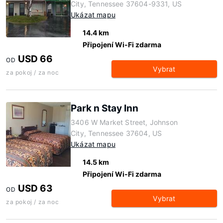
City, Tennessee 37604-9331, US
Ukázat mapu
14.4 km
Připojení Wi-Fi zdarma
USD 66
OD
Vybrat
za pokoj / za noc
Park n Stay Inn
3406 W Market Street, Johnson
City, Tennessee 37604, US
Ukázat mapu
14.5 km
Připojení Wi-Fi zdarma
USD 63
OD
Vybrat
za pokoj / za noc