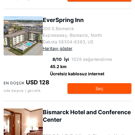
EverSpring Inn
200 E.Bismarck
Expressway, Bismarck, North
Dakota 58504-6363, US
Haritayı göster
8/10
İyi
1029 değerlendirme
45.2 km
Ücretsiz kablosuz internet
USD 128
EN DÜŞÜK
Seç
oda başına / gecelik
Bismarck Hotel and Conference
Center