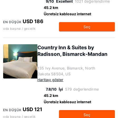
9/10
Excellent
1021 değerlendirme
45.2 km
Ücretsiz kablosuz internet
USD 186
EN DÜŞÜK
Seç
oda başına / gecelik
Country Inn & Suites by
Radisson, Bismarck-Mandan
135 Ivy Avenue, Bismarck, North
Dakota 58504, US
Haritayı göster
7.8/10
İyi
579 değerlendirme
45.2 km
Ücretsiz kablosuz internet
USD 121
EN DÜŞÜK
Seç
oda başına / gecelik