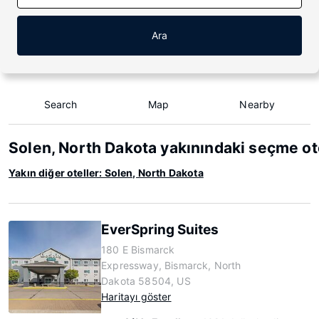
Ara
Search
Map
Nearby
Solen, North Dakota yakınındaki seçme ot
Yakın diğer oteller: Solen, North Dakota
EverSpring Suites
180 E Bismarck
Expressway, Bismarck, North
Dakota 58504, US
Haritayı göster