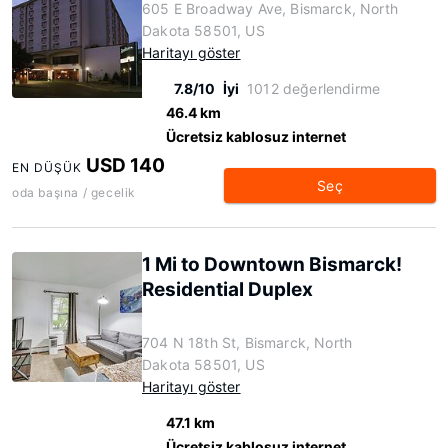
605 E Broadway Ave, Bismarck, North
Dakota 58501, US
Haritayı göster
7.8/10
İyi
1012 değerlendirme
46.4 km
Ücretsiz kablosuz internet
USD 140
EN DÜŞÜK
Seç
oda başına / gecelik
1 Mi to Downtown Bismarck!
Residential Duplex
704 N 18th St, Bismarck, North
Dakota 58501, US
Haritayı göster
47.1 km
Ücretsiz kablosuz internet