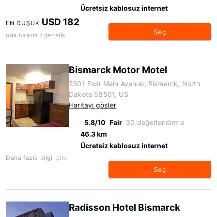
Ücretsiz kablosuz internet
USD 182
EN DÜŞÜK
Seç
oda başına / gecelik
Bismarck Motor Motel
2301 East Main Avenue, Bismarck, North
Dakota 58501, US
Haritayı göster
5.8/10
Fair
30 değerlendirme
46.3 km
Ücretsiz kablosuz internet
Daha fazla bilgi için:
Seç
Radisson Hotel Bismarck