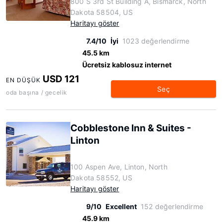
800 S 3rd St Building A, Bismarck, North
Dakota 58504, US
Haritayı göster
7.4/10
İyi
1023 değerlendirme
45.5 km
Ücretsiz kablosuz internet
USD 121
EN DÜŞÜK
Seç
oda başına / gecelik
Cobblestone Inn & Suites -
Linton
100 Aspen Ave, Linton, North
Dakota 58552, US
Haritayı göster
9/10
Excellent
152 değerlendirme
45.9 km