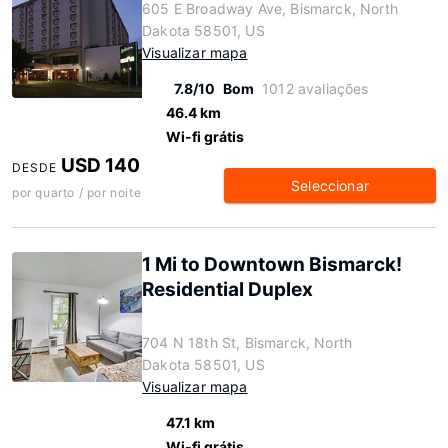
605 E Broadway Ave, Bismarck, North
Dakota 58501, US
Visualizar mapa
7.8/10
Bom
1012 avaliações
46.4 km
Wi-fi grátis
USD 140
DESDE
Seleccionar
por quarto / por noite
1 Mi to Downtown Bismarck!
Residential Duplex
704 N 18th St, Bismarck, North
Dakota 58501, US
Visualizar mapa
47.1 km
Wi-fi grátis