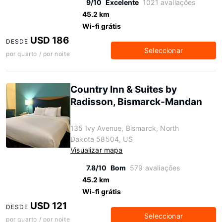
9/10
Excelente
1021 avaliações
45.2 km
Wi-fi grátis
USD 186
DESDE
Seleccionar
por quarto / por noite
Country Inn & Suites by
Radisson, Bismarck-Mandan
135 Ivy Avenue, Bismarck, North
Dakota 58504, US
Visualizar mapa
7.8/10
Bom
579 avaliações
45.2 km
Wi-fi grátis
USD 121
DESDE
Seleccionar
por quarto / por noite