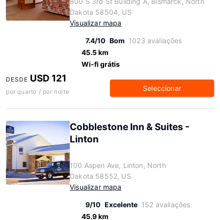
800 S 3rd St Building A, Bismarck, North
Dakota 58504, US
Visualizar mapa
7.4/10
Bom
1023 avaliações
45.5 km
Wi-fi grátis
USD 121
DESDE
Seleccionar
por quarto / por noite
Cobblestone Inn & Suites -
Linton
100 Aspen Ave, Linton, North
Dakota 58552, US
Visualizar mapa
9/10
Excelente
152 avaliações
45.9 km