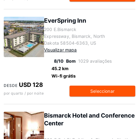
EverSpring Inn
200 E.Bismarck
Expressway, Bismarck, North
Dakota 58504-6363, US
Visualizar mapa
8/10
Bom
1029 avaliações
45.2 km
Wi-fi grátis
USD 128
DESDE
Seleccionar
por quarto / por noite
Bismarck Hotel and Conference
Center