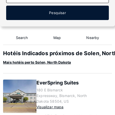
Pesquisar
Search
Map
Nearby
Hotéis Indicados próximos de Solen, Nort
Mais hotéis perto Solen, North Dakota
EverSpring Suites
180 E Bismarck
Expressway, Bismarck, North
Dakota 58504, US
Visualizar mapa