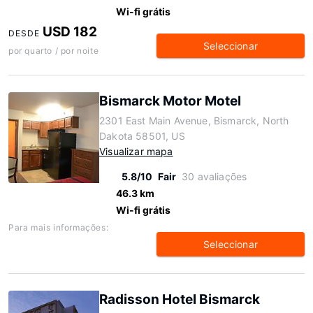
Wi-fi grátis
USD 182
DESDE
Seleccionar
por quarto / por noite
Bismarck Motor Motel
2301 East Main Avenue, Bismarck, North
Dakota 58501, US
Visualizar mapa
5.8/10
Fair
30 avaliações
46.3 km
Wi-fi grátis
Para mais informações:
Seleccionar
Radisson Hotel Bismarck