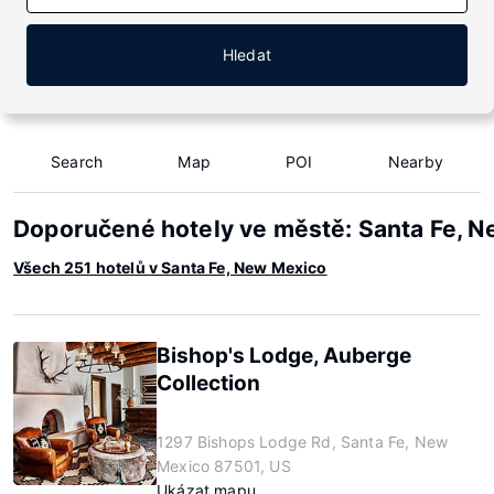
Hledat
Search
Map
POI
Nearby
Doporučené hotely ve městě: Santa Fe, 
Všech 251 hotelů v Santa Fe, New Mexico
Bishop's Lodge, Auberge
Collection
1297 Bishops Lodge Rd, Santa Fe, New
Mexico 87501, US
Ukázat mapu