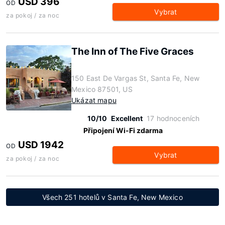
USD 396
OD
Vybrat
za pokoj / za noc
The Inn of The Five Graces
150 East De Vargas St, Santa Fe, New
Mexico 87501, US
Ukázat mapu
10/10
Excellent
17 hodnoceních
Připojení Wi-Fi zdarma
USD 1942
OD
Vybrat
za pokoj / za noc
Všech 251 hotelů v Santa Fe, New Mexico