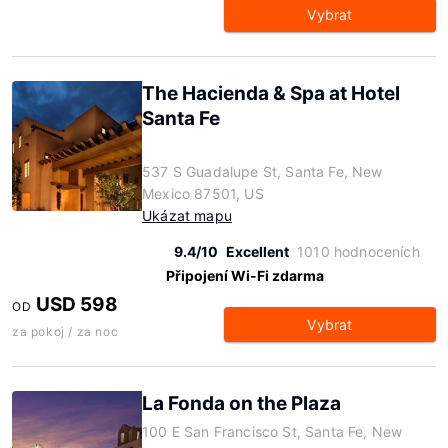
Vybrat
The Hacienda & Spa at Hotel
Santa Fe
537 S Guadalupe St, Santa Fe, New
Mexico 87501, US
Ukázat mapu
9.4/10
Excellent
1010 hodnoceních
Připojení Wi-Fi zdarma
USD 598
OD
Vybrat
za pokoj / za noc
La Fonda on the Plaza
100 E San Francisco St, Santa Fe, New