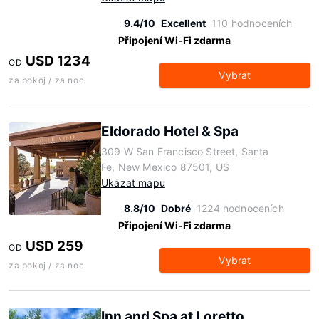
9.4/10
Excellent
110 hodnoceních
Připojení Wi-Fi zdarma
USD 1234
OD
Vybrat
za pokoj / za noc
Eldorado Hotel & Spa
309 W San Francisco Street, Santa
Fe, New Mexico 87501, US
Ukázat mapu
8.8/10
Dobré
1224 hodnoceních
Připojení Wi-Fi zdarma
USD 259
OD
Vybrat
za pokoj / za noc
Inn and Spa at Loretto