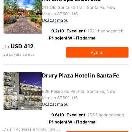
211 Old Santa Fe Trail, Santa Fe, New
Mexico 87501, US
Ukázat mapu
9.2/10
Excellent
1021 hodnoceních
Připojení Wi-Fi zdarma
USD 412
OD
Vybrat
za pokoj / za noc
Drury Plaza Hotel in Santa Fe
828 Paseo de Peralta, Santa Fe, New
Mexico 87501, US
Ukázat mapu
9.6/10
Excellent
1552 hodnoceních
Připojení Wi-Fi zdarma
Další informace o tomto hotelu: