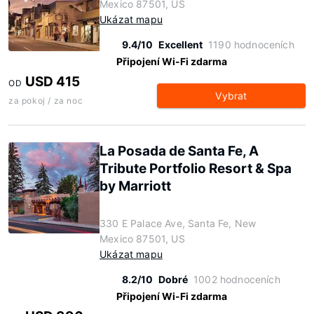
Mexico 87501, US
Ukázat mapu
9.4/10
Excellent
1190 hodnoceních
Připojení Wi-Fi zdarma
USD 415
OD
Vybrat
za pokoj / za noc
La Posada de Santa Fe, A
Tribute Portfolio Resort & Spa
by Marriott
330 E Palace Ave, Santa Fe, New
Mexico 87501, US
Ukázat mapu
8.2/10
Dobré
1002 hodnoceních
Připojení Wi-Fi zdarma