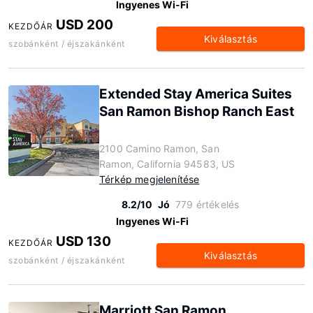
Ingyenes Wi-Fi
USD 200
KEZDŐÁR
Kiválasztás
szobánként / éjszakánként
Extended Stay America Suites
San Ramon Bishop Ranch East
2100 Camino Ramon, San
Ramon, California 94583, US
Térkép megjelenítése
8.2/10
Jó
779 értékelés
Ingyenes Wi-Fi
USD 130
KEZDŐÁR
Kiválasztás
szobánként / éjszakánként
Marriott San Ramon