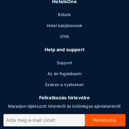
HotelsOne
Rólunk
Hotel tulajdonosok
GYIK
Help and support
Support
Az én foglalásaim
Ezeken a nyelveken
Feliratkozás hírlevélre
Maradjon tájékozott híreinkről és különleges ajánlatainkról!
Feliratkozás