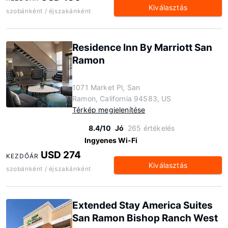
Kiválasztás
szobánként / éjszakánként
Residence Inn By Marriott San
Ramon
1071 Market Pl, San
Ramon, California 94583, US
Térkép megjelenítése
8.4/10
Jó
265 értékelés
Ingyenes Wi-Fi
USD 274
KEZDŐÁR
Kiválasztás
szobánként / éjszakánként
Extended Stay America Suites
San Ramon Bishop Ranch West