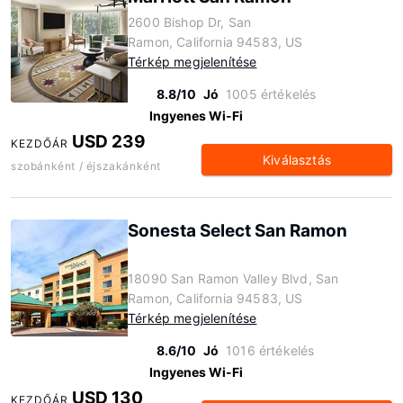
2600 Bishop Dr, San
Ramon, California 94583, US
Térkép megjelenítése
8.8/10
Jó
1005 értékelés
Ingyenes Wi-Fi
USD 239
KEZDŐÁR
Kiválasztás
szobánként / éjszakánként
Sonesta Select San Ramon
18090 San Ramon Valley Blvd, San
Ramon, California 94583, US
Térkép megjelenítése
8.6/10
Jó
1016 értékelés
Ingyenes Wi-Fi
USD 130
KEZDŐÁR