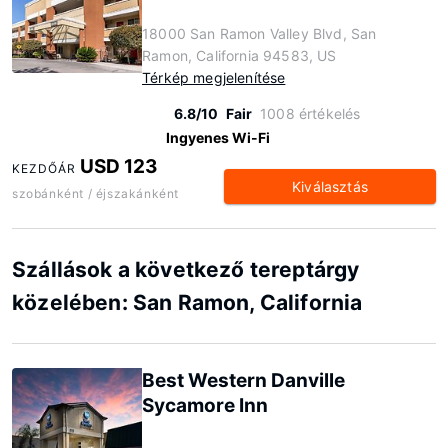
18000 San Ramon Valley Blvd, San
Ramon, California 94583, US
Térkép megjelenítése
6.8/10
Fair
1008 értékelés
Ingyenes Wi-Fi
USD 123
KEZDŐÁR
Kiválasztás
szobánként / éjszakánként
Szállások a következő tereptárgy
közelében: San Ramon, California
Best Western Danville
Sycamore Inn