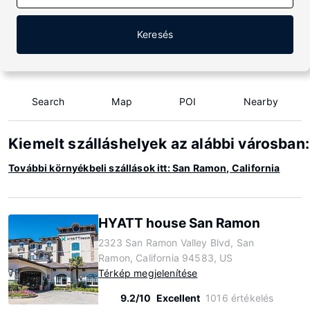
Keresés
Search
Map
POI
Nearby
Kiemelt szálláshelyek az alábbi városban:
További környékbeli szállások itt: San Ramon, California
HYATT house San Ramon
2323 San Ramon Valley Blvd, San
Ramon, California 94583, US
Térkép megjelenítése
9.2/10
Excellent
1016 értékelés