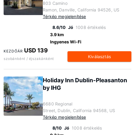
803 Camino
Ramon, Danville, California 94526, US
Térkép megjelenítése
8.6/10
Jó
1008 értékelés
3.9 km
Ingyenes Wi-Fi
USD 139
KEZDŐÁR
Kiválasztás
szobánként / éjszakánként
Holiday Inn Dublin-Pleasanton
by IHG
6680 Regional
Street, Dublin, California 94568, US
Térkép megjelenítése
8/10
Jó
1008 értékelés