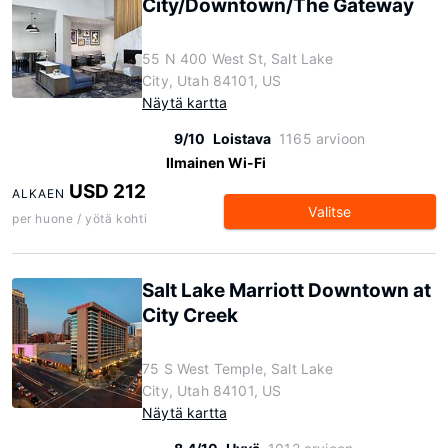
City/Downtown/The Gateway
55 N 400 West St, Salt Lake
City, Utah 84101, US
Näytä kartta
9/10
Loistava
1165 arvioon
Ilmainen Wi-Fi
USD 212
ALKAEN
Valitse
per huone / yötä kohti
Salt Lake Marriott Downtown at
City Creek
75 S West Temple, Salt Lake
City, Utah 84101, US
Näytä kartta