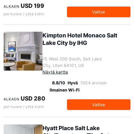
USD 199
ALKAEN
Valitse
per huone / yötä kohti
Kimpton Hotel Monaco Salt
Lake City by IHG
15 West 200 South, Salt Lake
City, Utah 84101, US
Näytä kartta
8.8/10
Hyvä
1004 arvioon
Ilmainen Wi-Fi
USD 280
ALKAEN
Valitse
per huone / yötä kohti
Hyatt Place Salt Lake