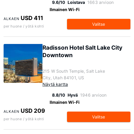
9.6/10
Loistava
1663 arvioon
Ilmainen Wi-Fi
USD 411
ALKAEN
Valitse
per huone / yötä kohti
Radisson Hotel Salt Lake City
Downtown
215 W South Temple, Salt Lake
City, Utah 84101, US
Näytä kartta
8.8/10
Hyvä
1946 arvioon
Ilmainen Wi-Fi
USD 209
ALKAEN
Valitse
per huone / yötä kohti