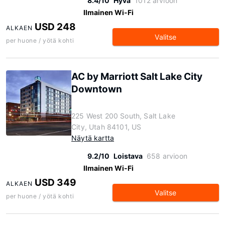
8.4/10
Hyvä
1012 arvioon
Ilmainen Wi-Fi
USD 248
ALKAEN
Valitse
per huone / yötä kohti
AC by Marriott Salt Lake City
Downtown
225 West 200 South, Salt Lake
City, Utah 84101, US
Näytä kartta
9.2/10
Loistava
658 arvioon
Ilmainen Wi-Fi
USD 349
ALKAEN
Valitse
per huone / yötä kohti