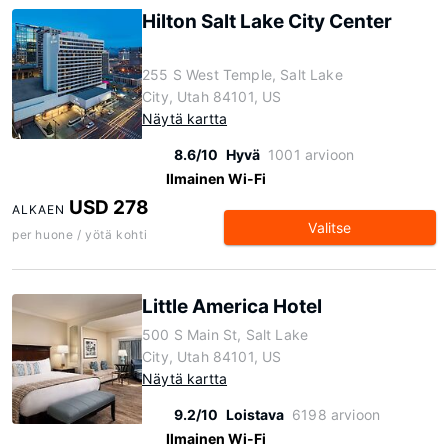
Hilton Salt Lake City Center
255 S West Temple, Salt Lake
City, Utah 84101, US
Näytä kartta
8.6/10
Hyvä
1001 arvioon
Ilmainen Wi-Fi
USD 278
ALKAEN
Valitse
per huone / yötä kohti
Little America Hotel
500 S Main St, Salt Lake
City, Utah 84101, US
Näytä kartta
9.2/10
Loistava
6198 arvioon
Ilmainen Wi-Fi