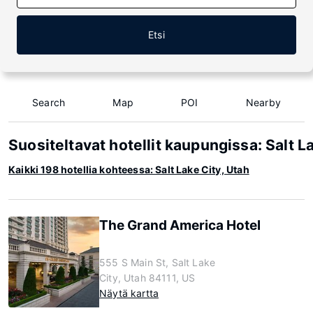
Etsi
Search
Map
POI
Nearby
Suositeltavat hotellit kaupungissa: Salt L
Kaikki 198 hotellia kohteessa: Salt Lake City, Utah
The Grand America Hotel
555 S Main St, Salt Lake
City, Utah 84111, US
Näytä kartta