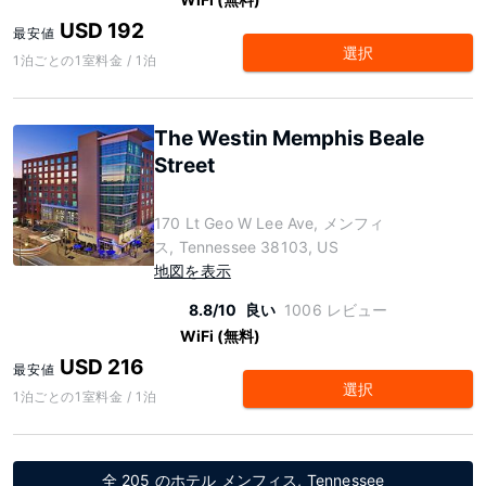
USD 192
最安値
選択
1泊ごとの1室料金 / 1泊
The Westin Memphis Beale
Street
170 Lt Geo W Lee Ave, メンフィ
ス, Tennessee 38103, US
地図を表示
8.8/10
良い
1006 レビュー
WiFi (無料)
USD 216
最安値
選択
1泊ごとの1室料金 / 1泊
全 205 のホテル メンフィス, Tennessee