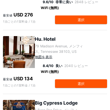
9.6/10
非常に良い
2848 レビュー
WiFi (無料)
USD 276
最安値
選択
1泊ごとの1室料金 / 1泊
Hu. Hotel
79 Madison Avenue, メンフィ
ス, Tennessee 38103, US
地図を表示
8.4/10
良い
2040 レビュー
WiFi (無料)
USD 134
最安値
選択
1泊ごとの1室料金 / 1泊
Big Cypress Lodge
1 Bass Pro Drive, メンフィ