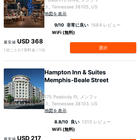
ス, Tennessee 38105, US
地図を表示
9/10
非常に良い
1684 レビュー
WiFi (無料)
USD 368
最安値
選択
1泊ごとの1室料金 / 1泊
Hampton Inn & Suites
Memphis-Beale Street
175 Peabody Pl, メンフィ
ス, Tennessee 38103, US
地図を表示
8.8/10
良い
1310 レビュー
WiFi (無料)
USD 217
最安値