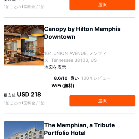
選択
1泊ごとの1室料金 / 1泊
Canopy by Hilton Memphis
Downtown
164 UNION AVENUE, メンフィ
ス, Tennessee 38103, US
地図を表示
8.6/10
良い
1004 レビュー
WiFi (無料)
USD 218
最安値
選択
1泊ごとの1室料金 / 1泊
The Memphian, a Tribute
Portfolio Hotel