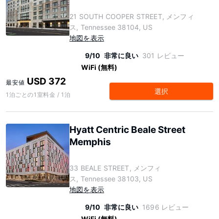
21 SOUTH COOPER STREET, メンフィ
ス, Tennessee 38104, US
地図を表示
9/10
非常に良い
301 レビュー
WiFi (無料)
USD 372
最安値
選択
1泊ごとの1室料金 / 1泊
Hyatt Centric Beale Street
Memphis
33 BEALE STREET, メンフィ
ス, Tennessee 38103, US
地図を表示
9/10
非常に良い
1696 レビュー
WiFi (無料)