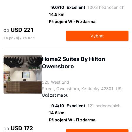
9.6/10
Excellent
1003 hodnoceních
14.5 km
Připojení Wi-Fi zdarma
USD 221
OD
Vybrat
za pokoj / za noc
Home2 Suites By Hilton
Owensboro
520 West 2nd
Street, Owensboro, Kentucky 42301, US
Ukázat mapu
9.4/10
Excellent
121 hodnoceních
14.6 km
Připojení Wi-Fi zdarma
USD 172
OD