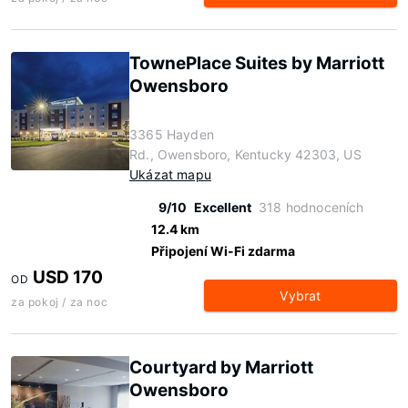
TownePlace Suites by Marriott
Owensboro
3365 Hayden
Rd., Owensboro, Kentucky 42303, US
Ukázat mapu
9/10
Excellent
318 hodnoceních
12.4 km
Připojení Wi-Fi zdarma
USD 170
OD
Vybrat
za pokoj / za noc
Courtyard by Marriott
Owensboro