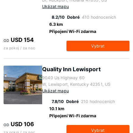
Ukázat mapu
8.2/10
Dobré
410 hodnoceních
6.3 km
Připojení Wi-Fi zdarma
USD 154
OD
Vybrat
za pokoj / za noc
Quality Inn Lewisport
9040 Us Highway 60
W, Lewisport, Kentucky 42351, US
Ukázat mapu
7.8/10
Dobré
210 hodnoceních
10.1 km
Připojení Wi-Fi zdarma
USD 106
OD
Vybrat
za pokoj / za noc