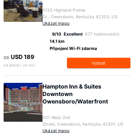
3120 Highland Pointe
Dr., Owensboro, Kentucky 42303, US
Ukázat mapu
9/10
Excellent
677 hodnoceních
14.1 km
Připojení Wi-Fi zdarma
USD 189
OD
Vybrat
za pokoj / za noc
Hampton Inn & Suites
Downtown
Owensboro/Waterfront
401 West 2nd
Street, Owensboro, Kentucky 42301, US
Ukázat mapu