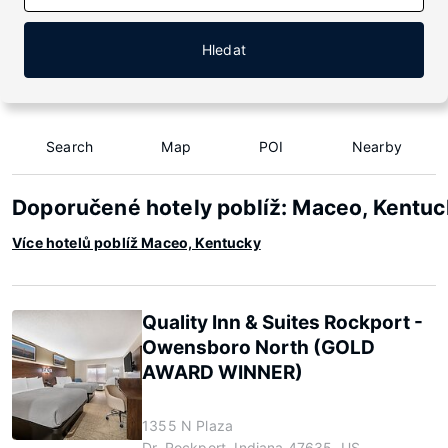
Hledat
Search
Map
POI
Nearby
Doporučené hotely poblíž: Maceo, Kentuc
Více hotelů poblíž Maceo, Kentucky
Quality Inn & Suites Rockport -
Owensboro North (GOLD
AWARD WINNER)
1355 N Plaza
Dr, Rockport, Indiana 47635, US