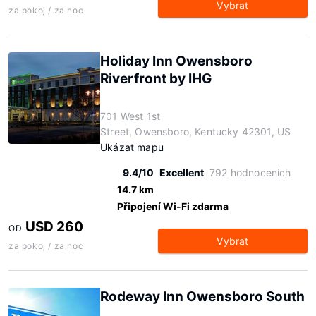
Vybrat
za pokoj / za noc
Holiday Inn Owensboro
Riverfront by IHG
701 West 1st
Street, Owensboro, Kentucky 42301, US
Ukázat mapu
9.4/10
Excellent
792 hodnoceních
14.7 km
Připojení Wi-Fi zdarma
USD 260
OD
Vybrat
za pokoj / za noc
Rodeway Inn Owensboro South