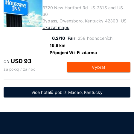
3720 New Hartford Rd US-231S and US-
60
Bypass, Owensboro, Kentucky 42303, US
Ukázat mapu
6.2/10
Fair
258 hodnoceních
16.8 km
Připojení Wi-Fi zdarma
USD 93
OD
Vybrat
za pokoj / za noc
Více hotelů poblíž Maceo, Kentucky