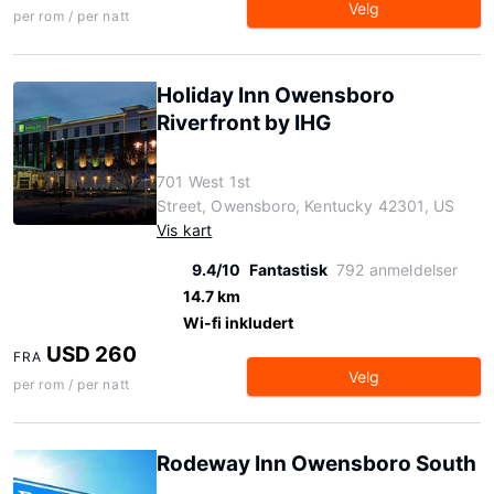
Velg
per rom / per natt
Holiday Inn Owensboro
Riverfront by IHG
701 West 1st
Street, Owensboro, Kentucky 42301, US
Vis kart
9.4/10
Fantastisk
792 anmeldelser
14.7 km
Wi-fi inkludert
USD 260
FRA
Velg
per rom / per natt
Rodeway Inn Owensboro South