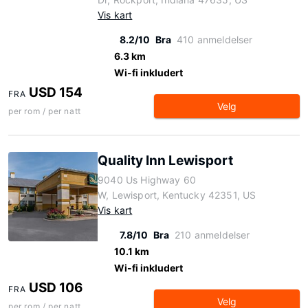
Vis kart
8.2/10
Bra
410 anmeldelser
6.3 km
Wi-fi inkludert
USD 154
FRA
Velg
per rom / per natt
Quality Inn Lewisport
9040 Us Highway 60
W, Lewisport, Kentucky 42351, US
Vis kart
7.8/10
Bra
210 anmeldelser
10.1 km
Wi-fi inkludert
USD 106
FRA
Velg
per rom / per natt