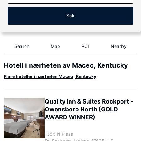
Søk
Search
Map
POI
Nearby
Hotell i nærheten av Maceo, Kentucky
Flere hoteller i nærheten Maceo, Kentucky
Quality Inn & Suites Rockport -
Owensboro North (GOLD
AWARD WINNER)
1355 N Plaza
Dr, Rockport, Indiana 47635, US