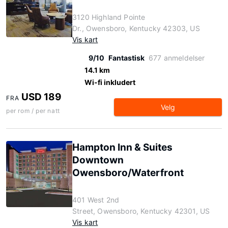
3120 Highland Pointe
Dr., Owensboro, Kentucky 42303, US
Vis kart
9/10
Fantastisk
677 anmeldelser
14.1 km
Wi-fi inkludert
USD 189
FRA
Velg
per rom / per natt
Hampton Inn & Suites
Downtown
Owensboro/Waterfront
401 West 2nd
Street, Owensboro, Kentucky 42301, US
Vis kart