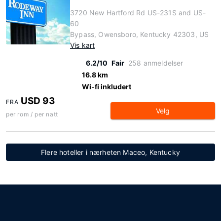
3720 New Hartford Rd US-231S and US-
60
Bypass, Owensboro, Kentucky 42303, US
Vis kart
6.2/10
Fair
258 anmeldelser
16.8 km
Wi-fi inkludert
USD 93
FRA
Velg
per rom / per natt
Flere hoteller i nærheten Maceo, Kentucky