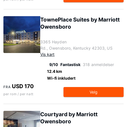
TownePlace Suites by Marriott
Owensboro
3365 Hayden
Rd., Owensboro, Kentucky 42303, US
Vis kart
9/10
Fantastisk
318 anmeldelser
12.4 km
Wi-fi inkludert
USD 170
FRA
Velg
per rom / per natt
Courtyard by Marriott
Owensboro