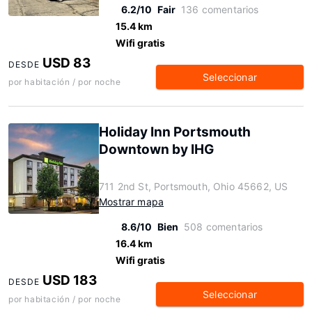
6.2/10
Fair
136 comentarios
15.4 km
Wifi gratis
USD 83
DESDE
Seleccionar
por habitación / por noche
Holiday Inn Portsmouth
Downtown by IHG
711 2nd St, Portsmouth, Ohio 45662, US
Mostrar mapa
8.6/10
Bien
508 comentarios
16.4 km
Wifi gratis
USD 183
DESDE
Seleccionar
por habitación / por noche