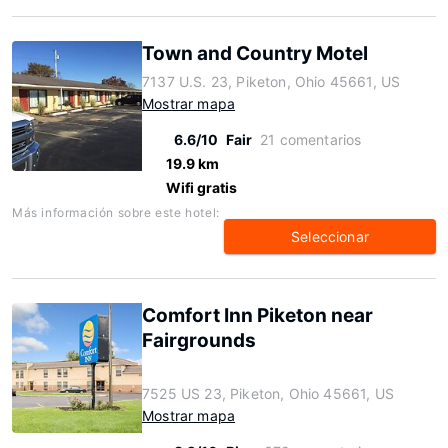
Town and Country Motel
7137 U.S. 23, Piketon, Ohio 45661, US
Mostrar mapa
6.6/10
Fair
21 comentarios
19.9 km
Wifi gratis
Más información sobre este hotel:
Seleccionar
Comfort Inn Piketon near
Fairgrounds
7525 US 23, Piketon, Ohio 45661, US
Mostrar mapa