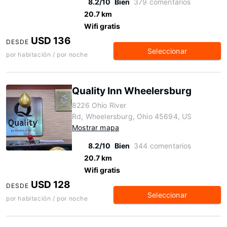
8.2/10
Bien
379 comentarios
20.7 km
Wifi gratis
USD 136
DESDE
Seleccionar
por habitación / por noche
Quality Inn Wheelersburg
8226 Ohio River
Rd, Wheelersburg, Ohio 45694, US
Mostrar mapa
8.2/10
Bien
344 comentarios
20.7 km
Wifi gratis
USD 128
DESDE
Seleccionar
por habitación / por noche