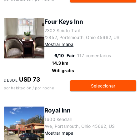
Four Keys Inn
2302 Scioto Trail
/2852, Portsmouth, Ohio 45662, US
Mostrar mapa
6/10
Fair
117 comentarios
14.3 km
Wifi gratis
USD 73
DESDE
Seleccionar
por habitación / por noche
Royal Inn
1600 Kendall
Ave, Portsmouth, Ohio 45662, US
Mostrar mapa