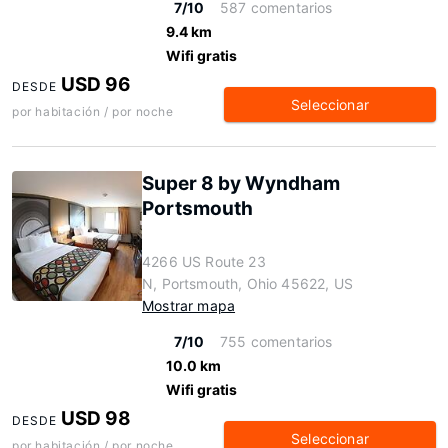
7/10
587 comentarios
9.4 km
Wifi gratis
USD 96
DESDE
Seleccionar
por habitación / por noche
Super 8 by Wyndham
Portsmouth
4266 US Route 23
N, Portsmouth, Ohio 45622, US
Mostrar mapa
7/10
755 comentarios
10.0 km
Wifi gratis
USD 98
DESDE
Seleccionar
por habitación / por noche