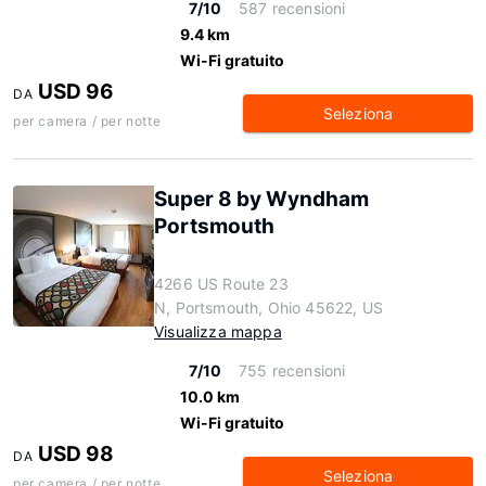
7/10
587 recensioni
9.4 km
Wi-Fi gratuito
USD 96
DA
Seleziona
per camera / per notte
Super 8 by Wyndham
Portsmouth
4266 US Route 23
N, Portsmouth, Ohio 45622, US
Visualizza mappa
7/10
755 recensioni
10.0 km
Wi-Fi gratuito
USD 98
DA
Seleziona
per camera / per notte