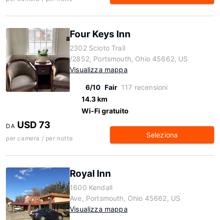
Four Keys Inn
2302 Scioto Trail
/2852, Portsmouth, Ohio 45662, US
Visualizza mappa
6/10
Fair
117 recensioni
14.3 km
Wi-Fi gratuito
USD 73
DA
Seleziona
per camera / per notte
Royal Inn
1600 Kendall
Ave, Portsmouth, Ohio 45662, US
Visualizza mappa