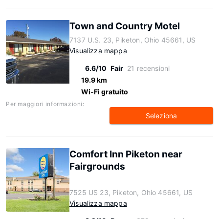
Town and Country Motel
7137 U.S. 23, Piketon, Ohio 45661, US
Visualizza mappa
6.6/10
Fair
21 recensioni
19.9 km
Wi-Fi gratuito
Per maggiori informazioni:
Seleziona
Comfort Inn Piketon near
Fairgrounds
7525 US 23, Piketon, Ohio 45661, US
Visualizza mappa