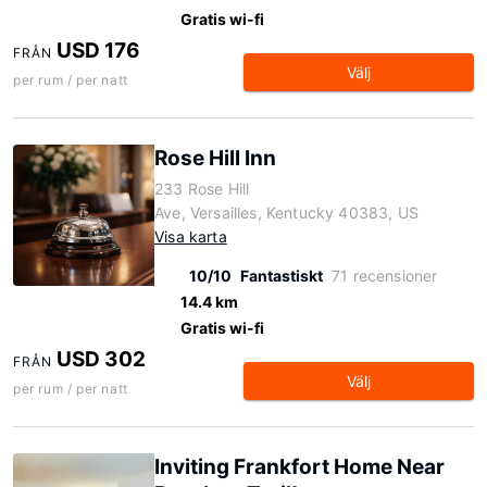
Gratis wi-fi
USD 176
FRÅN
Välj
per rum / per natt
Rose Hill Inn
233 Rose Hill
Ave, Versailles, Kentucky 40383, US
Visa karta
10/10
Fantastiskt
71 recensioner
14.4 km
Gratis wi-fi
USD 302
FRÅN
Välj
per rum / per natt
Inviting Frankfort Home Near