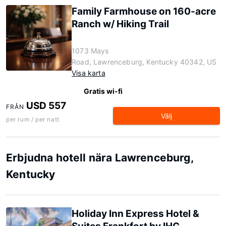
Family Farmhouse on 160-acre
Ranch w/ Hiking Trail
1073 Mays
Road, Lawrenceburg, Kentucky 40342, US
Visa karta
Gratis wi-fi
USD 557
FRÅN
Välj
per rum / per natt
Erbjudna hotell nära Lawrenceburg,
Kentucky
Holiday Inn Express Hotel &