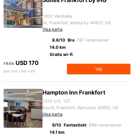
Suites Frankfort by IHG
1000 Vandaley
Dr, Frankfort, Kentucky 40601, US
Visa karta
8.6/10
Bra
787 recensioner
14.0 km
Gratis wi-fi
USD 170
FRÅN
Välj
per rum / per natt
Hampton Inn Frankfort
1310 U.S. 127
South, Frankfort, Kentucky 40601, US
Visa karta
9/10
Fantastiskt
999 recensioner
14.1 km