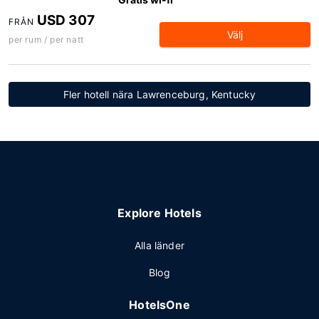
USD 307
FRÅN
Välj
per rum / per natt
Fler hotell nära Lawrenceburg, Kentucky
Explore Hotels
Alla länder
Blog
HotelsOne