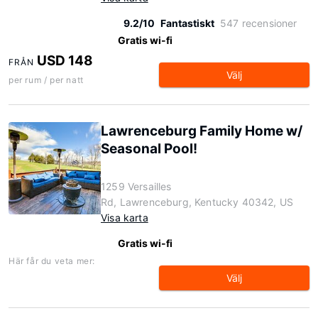
9.2/10
Fantastiskt
547 recensioner
Gratis wi-fi
USD 148
FRÅN
Välj
per rum / per natt
Lawrenceburg Family Home w/
Seasonal Pool!
1259 Versailles
Rd, Lawrenceburg, Kentucky 40342, US
Visa karta
Gratis wi-fi
Här får du veta mer:
Välj