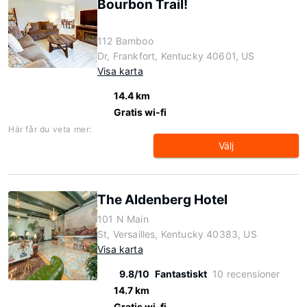
Bourbon Trail!
112 Bamboo
Dr, Frankfort, Kentucky 40601, US
Visa karta
14.4 km
Gratis wi-fi
Här får du veta mer:
Välj
The Aldenberg Hotel
101 N Main
St, Versailles, Kentucky 40383, US
Visa karta
9.8/10
Fantastiskt
10 recensioner
14.7 km
Gratis wi-fi