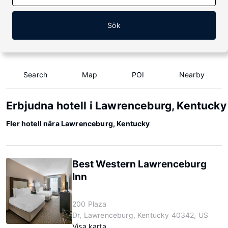
Sök
Search
Map
POI
Nearby
Erbjudna hotell i Lawrenceburg, Kentucky
Fler hotell nära Lawrenceburg, Kentucky
Best Western Lawrenceburg
Inn
200 Plaza
Dr, Lawrenceburg, Kentucky 40342, US
Visa karta