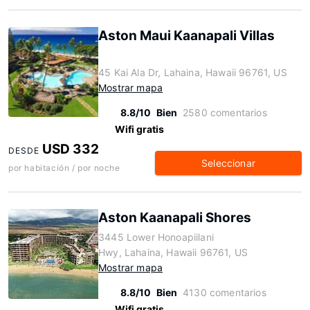
Aston Maui Kaanapali Villas
45 Kai Ala Dr, Lahaina, Hawaii 96761, US
Mostrar mapa
8.8/10
Bien
2580 comentarios
Wifi gratis
USD 332
DESDE
Seleccionar
por habitación / por noche
Aston Kaanapali Shores
3445 Lower Honoapiilani
Hwy, Lahaina, Hawaii 96761, US
Mostrar mapa
8.8/10
Bien
4130 comentarios
Wifi gratis