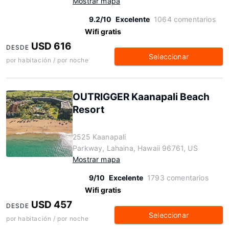
Mostrar mapa
9.2/10
Excelente
1064 comentarios
Wifi gratis
USD 616
DESDE
Seleccionar
por habitación / por noche
OUTRIGGER Kaanapali Beach
Resort
2525 Kaanapali
Parkway, Lahaina, Hawaii 96761, US
Mostrar mapa
9/10
Excelente
1793 comentarios
Wifi gratis
USD 457
DESDE
Seleccionar
por habitación / por noche