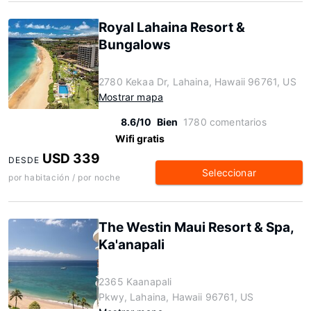
Royal Lahaina Resort &
Bungalows
2780 Kekaa Dr, Lahaina, Hawaii 96761, US
Mostrar mapa
8.6/10
Bien
1780 comentarios
Wifi gratis
USD 339
DESDE
Seleccionar
por habitación / por noche
The Westin Maui Resort & Spa,
Ka'anapali
2365 Kaanapali
Pkwy, Lahaina, Hawaii 96761, US