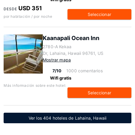
USD 351
DESDE
Seleccionar
por habitación / por noche
Kaanapali Ocean Inn
2780-A Kekaa
Dr, Lahaina, Hawaii 96761, US
Mostrar mapa
7/10
1000 comentarios
Wifi gratis
Más información sobre este hotel:
Seleccionar
Ver los 404 hoteles de Lahaina, Hawaii