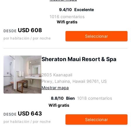
9.4/10
Excelente
1016 comentarios
Wifi gratis
USD 608
DESDE
Seleccionar
por habitación / por noche
Sheraton Maui Resort & Spa
2605 Kaanapali
Pkwy, Lahaina, Hawaii 96761, US
Mostrar mapa
8.8/10
Bien
1018 comentarios
Wifi gratis
USD 643
DESDE
Seleccionar
por habitación / por noche