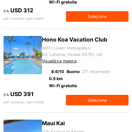
Wi-Fi gratuito
USD 312
DA
Seleziona
per camera / per notte
Hono Koa Vacation Club
3801 Lower Honoapiilani
Rd, Lahaina, Hawaii 96761, US
Visualizza mappa
8.6/10
Buono
211 recensioni
0.5 km
Wi-Fi gratuito
USD 391
DA
Seleziona
per camera / per notte
Maui Kai
106 Kaanapali Shores