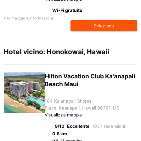
Wi-Fi gratuito
Per maggiori informazioni:
Seleziona
Hotel vicino: Honokowai, Hawaii
Hilton Vacation Club Ka'anapali
Beach Maui
104 Ka'anapali Shores
Place, Kaanapali, Hawaii 96761, US
Visualizza mappa
9/10
Eccellente
1037 recensioni
0.8 km