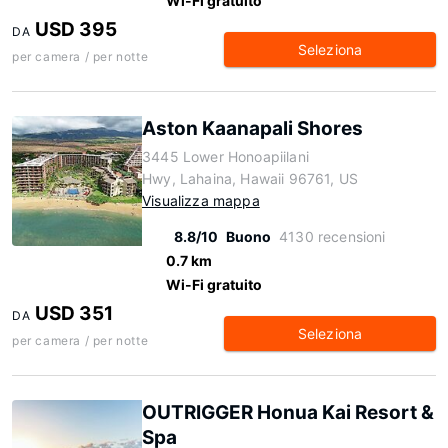
Wi-Fi gratuito
USD 395
DA
Seleziona
per camera / per notte
Aston Kaanapali Shores
3445 Lower Honoapiilani
Hwy, Lahaina, Hawaii 96761, US
Visualizza mappa
8.8/10
Buono
4130 recensioni
0.7 km
Wi-Fi gratuito
USD 351
DA
Seleziona
per camera / per notte
OUTRIGGER Honua Kai Resort &
Spa