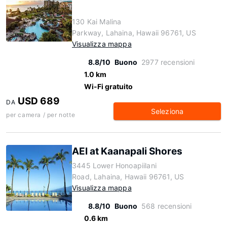
130 Kai Malina
Parkway, Lahaina, Hawaii 96761, US
Visualizza mappa
8.8/10
Buono
2977 recensioni
1.0 km
Wi-Fi gratuito
USD 689
DA
Seleziona
per camera / per notte
AEI at Kaanapali Shores
3445 Lower Honoapiilani
Road, Lahaina, Hawaii 96761, US
Visualizza mappa
8.8/10
Buono
568 recensioni
0.6 km