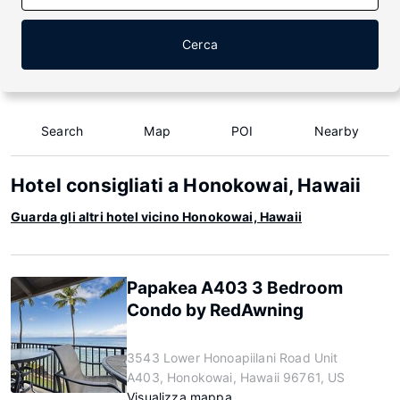
Cerca
Search
Map
POI
Nearby
Hotel consigliati a Honokowai, Hawaii
Guarda gli altri hotel vicino Honokowai, Hawaii
Papakea A403 3 Bedroom
Condo by RedAwning
3543 Lower Honoapiilani Road Unit
A403, Honokowai, Hawaii 96761, US
Visualizza mappa