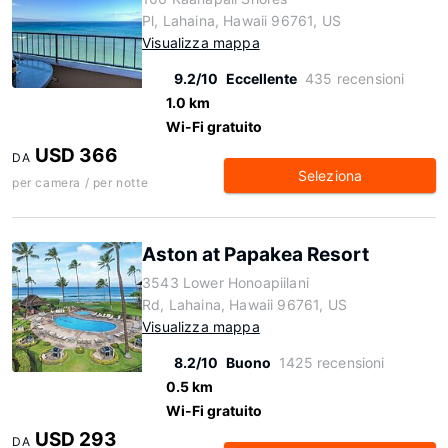
Pl, Lahaina, Hawaii 96761, US
Visualizza mappa
9.2/10
Eccellente
435 recensioni
1.0 km
Wi-Fi gratuito
USD 366
DA
Seleziona
per camera / per notte
Aston at Papakea Resort
3543 Lower Honoapiilani
Rd, Lahaina, Hawaii 96761, US
Visualizza mappa
8.2/10
Buono
1425 recensioni
0.5 km
Wi-Fi gratuito
USD 293
DA