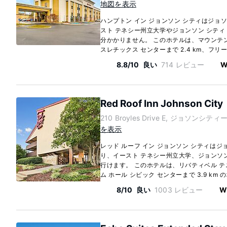
地図を表示
ハンプトン イン ジョンソン シティはジョ
スト テネシー州立大学やジョンソン シティ 
分かかりません。 このホテルは、マウンテン
スレチックス センターまで 2.4 km、フリー
8.8/10
良い
714 レビュー
W
Red Roof Inn Johnson City
210 Broyles Drive E, ジョソンシティー,
を表示
レッド ルーフ イン ジョンソン シティは
り、イースト テネシー州立大学、ジョンソン 
行けます。 このホテルは、リバティベル テ
ム ホール シビック センターまで 3.9 km 
8/10
良い
1003 レビュー
W