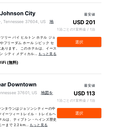
 Johnson City
最安値
 Tennessee 37604, US
地
USD 201
1泊ごとの1室料金 / 1泊
リー バイ ヒルトン ホテル ジョ
選択
やフリーダム ホール シビック セ
にあります。 このホテルは、イース
ン シティ メディカル...
もっと見る
iFi (無料)
near Downtown
最安値
nessee 37601, US
地図を
USD 113
1泊ごとの1室料金 / 1泊
ダウンタウンはジョソンシティーの中
選択
ツイーツィートレイル・トレイルヘ
ホテルは、ティプトン・ヘインズ歴史
で 2.2 km...
もっと見る