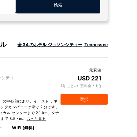
検索
テル
全 34 のホテル ジョソンシティー, Tennessee
最安値
ョソンシティ
USD 221
1泊ごとの1室料金 / 1泊
選択
ィーの中心部にあり、イースト テネ
ングカンパニーは車で 2 分です。
ル センターまで 2.1 km、タナ
3.5 km...
もっと見る
ー
WiFi (無料)