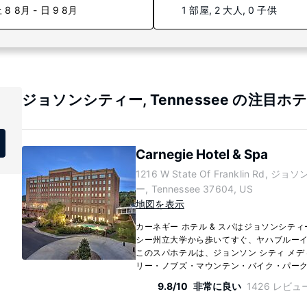
 8 8月 - 日 9 8月
1 部屋, 2 大人, 0 子供
ジョソンシティー, Tennessee の注目ホ
Carnegie Hotel & Spa
1216 W State Of Franklin Rd, ジ
ー, Tennessee 37604, US
地図を表示
カーネギー ホテル & スパはジョソンシテ
シー州立大学から歩いてすぐ、ヤハブルーイ
このスパホテルは、ジョンソン シティ メディカ
リー・ノブズ・マウンテン・バイク・パークまで 
9.8/10
非常に良い
1426 レビュ