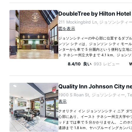
DoubleTree by Hilton Hotel
211 Mockingbird Ln, ジョソンシティー,
図を表示
ジョソンシティーの中心部に位置するダブルツ
ンソン シティは、ジョンソン シティ モール
ンターから車で 5 分圏内という便利な立地
ト テネシー州立大学まで 4.1 km、ジョンソ
8.4/10
良い
993 レビュー
W
Quality Inn Johnson City 
1900 S Roan St, ジョソンシティー, Ten
表示
クオリティ イン ジョンソンシティ ニア 
心部にあり、イースト テネシー州立大学や
ッドまでは車で 5 分かかりません。 この
遺跡まで 1.8 km、ヤハブルーイングカンパニーま