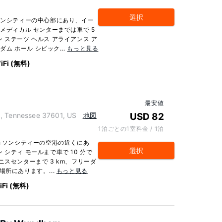
選択
ソンシティーの中心部にあり、イー
メディカル センターまでは車で 5
 ステーツ ヘルス アライアンス ア
ダム ホール シビック...
もっと見る
iFi (無料)
最安値
 Tennessee 37601, US
地図
USD 82
1泊ごとの1室料金 / 1泊
ジョソンシティーの空港の近くにあ
選択
シティ モールまで車で 10 分で
ニスセンターまで 3 km、フリーダ
の場所にあります。...
もっと見る
iFi (無料)