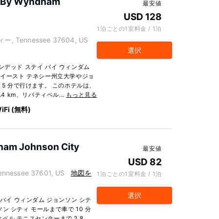
y By Wyndham
最安値
USD 128
1泊ごとの1室料金 / 1泊
ィー, Tennessee 37604, US
選択
ンデッド ステイ バイ ウィンダム
、イースト テネシー州立大学やジョ
 5 分で行けます。 このホテルは、
4 km、リバティベル...
もっと見る
iFi (無料)
dham Johnson City
最安値
USD 82
nessee 37601, US
地図を
1泊ごとの1室料金 / 1泊
選択
 バイ ウィンダム ジョンソン シテ
 シティ モールまで車で 10 分
ル テニスセンターまで 2.8