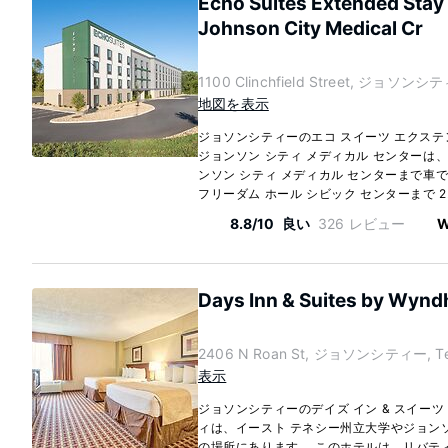
Echo Suites Extended Sta
Johnson City Medical Cr
1100 Clinchfield Street, ジョソンシテ
地図を表示
ジョソンシティーのエコ スイーツ エクステ
ジョンソン シティ メディカル センターは
ンソン シティ メディカル センターまで車で
フリーダム ホール シビック センターまで 2.
8.8/10
良い
326 レビュー
W
Days Inn & Suites by Wyn
2406 N Roan St, ジョソンシティー, Ten
表示
ジョソンシティーのデイズ イン & スイーツ
ィは、イースト テネシー州立大学やジョンソン
の場所にあります。 このホテルは、リバティベ