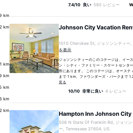
7.4/10
良い
580 レビュー
W
.9 km
Johnson City Vacation Renta
2 km
1010 Cherokee St, ジョソンシティー, T
を表示
ジョソンシティーのこのコテージは、イース
.1 km
ン・シティ・ファミリー・スケートセンターま
所にあります。 このコテージは、オーステ
.9 km
まで 1 km、ファウンダーズ・パークまで 1.2
見る
5 km
10/10
非常に良い
4 レビュー
.3 km
2 km
Hampton Inn Johnson City
508 N State Of Franklin Rd, ジョ
ー, Tennessee 37604, US