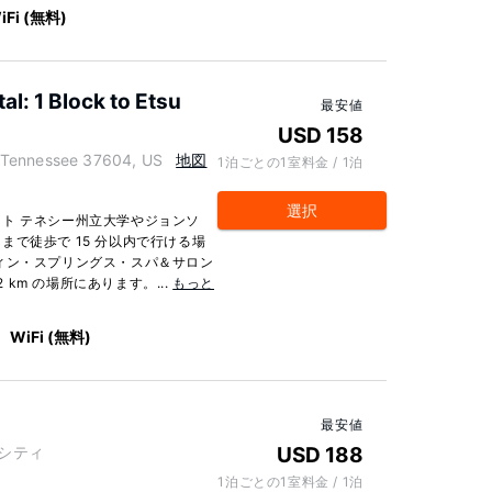
iFi (無料)
l: 1 Block to Etsu
最安値
USD 158
ennessee 37604, US
地図
1泊ごとの1室料金 / 1泊
選択
ト テネシー州立大学やジョンソ
で徒歩で 15 分以内で行ける場
ィン・スプリングス・スパ＆サロン
 km の場所にあります。...
もっと
WiFi (無料)
最安値
ソンシティ
USD 188
1泊ごとの1室料金 / 1泊