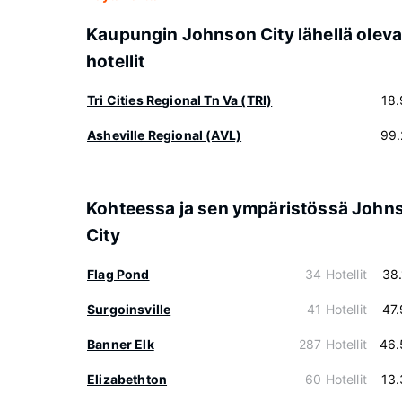
Kaupungin Johnson City lähellä oleva
hotellit
Tri Cities Regional Tn Va (TRI)
18
Asheville Regional (AVL)
99.
Kohteessa ja sen ympäristössä John
City
Flag Pond
34 Hotellit
38
Surgoinsville
41 Hotellit
47
Banner Elk
287 Hotellit
46.
Elizabethton
60 Hotellit
13