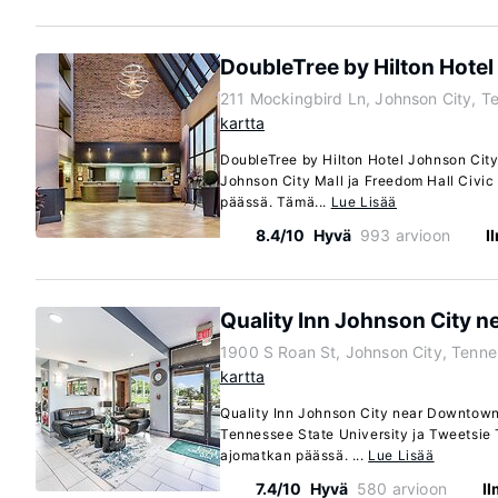
DoubleTree by Hilton Hotel
211 Mockingbird Ln, Johnson City, 
kartta
DoubleTree by Hilton Hotel Johnson City 
Johnson City Mall ja Freedom Hall Civic
päässä. Tämä...
Lue Lisää
8.4/10
Hyvä
993 arvioon
I
Quality Inn Johnson City 
1900 S Roan St, Johnson City, Tenn
kartta
Quality Inn Johnson City near Downtown 
Tennessee State University ja Tweetsie T
ajomatkan päässä. ...
Lue Lisää
7.4/10
Hyvä
580 arvioon
I