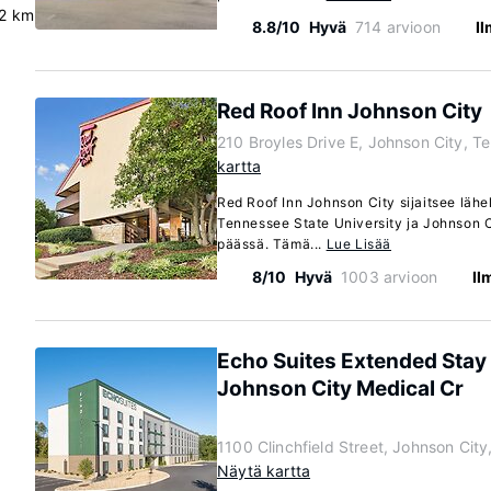
2 km
8.8/10
Hyvä
714 arvioon
I
Red Roof Inn Johnson City
210 Broyles Drive E, Johnson City, 
kartta
Red Roof Inn Johnson City sijaitsee lähel
Tennessee State University ja Johnson 
päässä. Tämä...
Lue Lisää
8/10
Hyvä
1003 arvioon
Il
Echo Suites Extended Sta
Johnson City Medical Cr
1100 Clinchfield Street, Johnson Ci
Näytä kartta