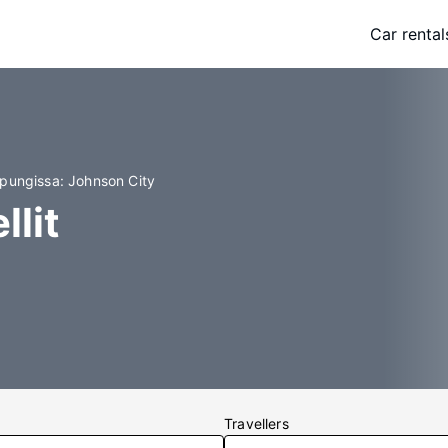
Car rental
upungissa: Johnson City
llit
Travellers