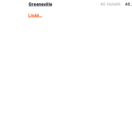
Greeneville
40 Hotellit
46.
Lisää…