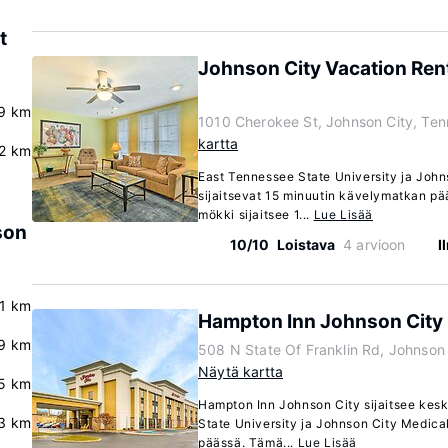
t
Johnson City Vacation Renta
.9 km
1010 Cherokee St, Johnson City, Te
kartta
2 km
East Tennessee State University ja John
sijaitsevat 15 minuutin kävelymatkan p
mökki sijaitsee 1...
Lue Lisää
son
10/10
Loistava
4 arvioon
I
.1 km
Hampton Inn Johnson City
.9 km
508 N State Of Franklin Rd, Johnson
Näytä kartta
5 km
Hampton Inn Johnson City sijaitsee kesk
.3 km
State University ja Johnson City Medica
päässä. Tämä...
Lue Lisää