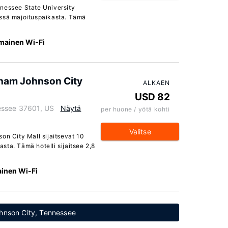
nessee State University
ässä majoituspaikasta. Tämä
lmainen Wi-Fi
dham Johnson City
ALKAEN
USD 82
essee 37601, US
Näytä
per huone / yötä kohti
Valitse
on City Mall sijaitsevat 10
ta. Tämä hotelli sijaitsee 2,8
ainen Wi-Fi
ohnson City, Tennessee