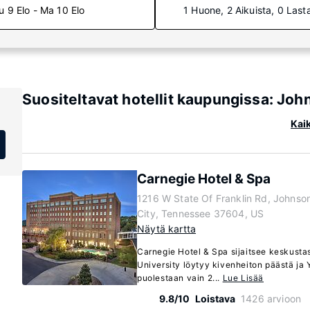
u 9 Elo - Ma 10 Elo
1 Huone, 2 Aikuista, 0 Last
Suositeltavat hotellit kaupungissa: Jo
Kai
Carnegie Hotel & Spa
1216 W State Of Franklin Rd, Johnso
City, Tennessee 37604, US
Näytä kartta
Carnegie Hotel & Spa sijaitsee keskusta
University löytyy kivenheiton päästä 
puolestaan vain 2...
Lue Lisää
9.8/10
Loistava
1426 arvioon