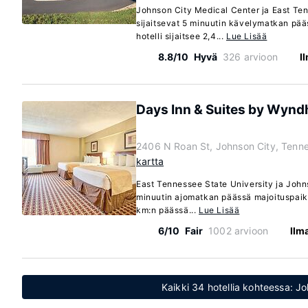
Johnson City Medical Center ja East Ten
sijaitsevat 5 minuutin kävelymatkan pä
hotelli sijaitsee 2,4...
Lue Lisää
8.8/10
Hyvä
326 arvioon
I
Days Inn & Suites by Wyn
2406 N Roan St, Johnson City, Tenn
kartta
East Tennessee State University ja Johns
minuutin ajomatkan päässä majoituspaikas
km:n päässä...
Lue Lisää
6/10
Fair
1002 arvioon
Ilm
Kaikki 34 hotellia kohteessa: J