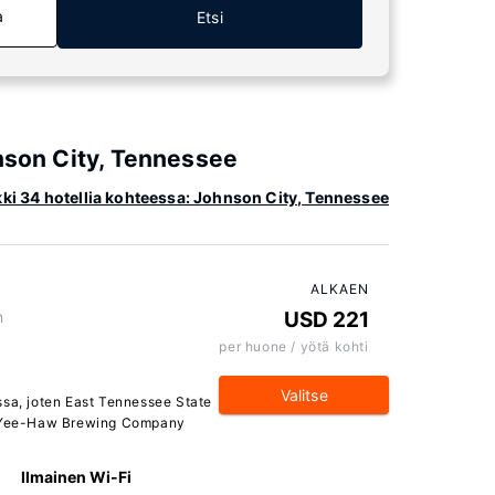
a
Etsi
hnson City, Tennessee
kki 34 hotellia kohteessa: Johnson City, Tennessee
ALKAEN
n
USD 221
per huone / yötä kohti
Valitse
ssa, joten East Tennessee State
ja Yee-Haw Brewing Company
Ilmainen Wi-Fi