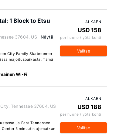
l: 1 Block to Etsu
ALKAEN
USD 158
nnessee 37604, US
Näytä
per huone / yötä kohti
Valitse
son City Family Skatecenter
äässä majoituspaikasta. Tämä
lmainen Wi-Fi
ALKAEN
 City, Tennessee 37604, US
USD 188
per huone / yötä kohti
ustassa, ja East Tennessee
Valitse
l Center 5 minuutin ajomatkan