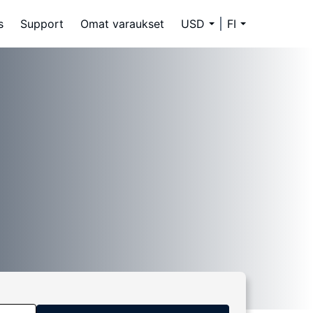
s
Support
Omat varaukset
USD
FI