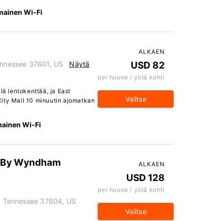
lmainen Wi-Fi
ALKAEN
Tennessee 37601, US
Näytä
USD 82
per huone / yötä kohti
lä lentokenttää, ja East
Valitse
City Mall 10 minuutin ajomatkan
mainen Wi-Fi
y By Wyndham
ALKAEN
USD 128
per huone / yötä kohti
ty, Tennessee 37604, US
Valitse