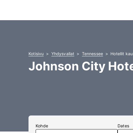
Kotisivu
Yhdysvallat
Tennessee
Hotellit ka
Johnson City Hote
Kohde
Dates