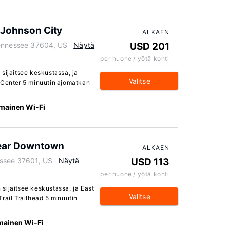
 Johnson City
ALKAEN
Tennessee 37604, US
Näytä
USD 201
per huone / yötä kohti
sijaitsee keskustassa, ja
Valitse
 Center 5 minuutin ajomatkan
lmainen Wi-Fi
near Downtown
ALKAEN
essee 37601, US
Näytä
USD 113
per huone / yötä kohti
sijaitsee keskustassa, ja East
Valitse
rail Trailhead 5 minuutin
lmainen Wi-Fi