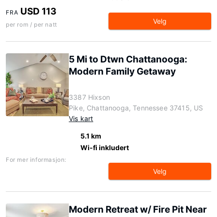
USD 113
FRA
Velg
per rom / per natt
5 Mi to Dtwn Chattanooga:
Modern Family Getaway
3387 Hixson
Pike, Chattanooga, Tennessee 37415, US
Vis kart
5.1 km
Wi-fi inkludert
For mer informasjon:
Velg
Modern Retreat w/ Fire Pit Near