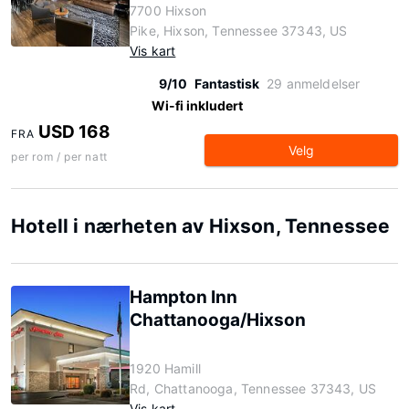
7700 Hixson
Pike, Hixson, Tennessee 37343, US
Vis kart
9/10
Fantastisk
29 anmeldelser
Wi-fi inkludert
USD 168
FRA
Velg
per rom / per natt
Hotell i nærheten av Hixson, Tennessee
Hampton Inn
Chattanooga/Hixson
1920 Hamill
Rd, Chattanooga, Tennessee 37343, US
Vis kart