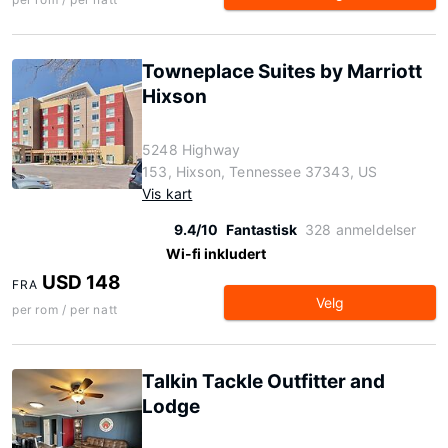
Towneplace Suites by Marriott
Hixson
5248 Highway
153, Hixson, Tennessee 37343, US
Vis kart
9.4/10
Fantastisk
328 anmeldelser
Wi-fi inkludert
USD 148
FRA
Velg
per rom / per natt
Talkin Tackle Outfitter and
Lodge