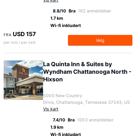
8.8/10
Bra
162 anmeldelser
1.7 km
Wi-fi inkludert
USD 157
FRA
Velg
per rom / per natt
La Quinta Inn & Suites by
Wyndham Chattanooga North -
Hixson
5000 New Country
Drive, Chattanooga, Tennessee 37343, US
Vis kart
7.4/10
Bra
1003 anmeldelser
1.9 km
Wi-fi inkludert