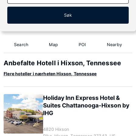
Søk
Search
Map
POI
Nearby
Anbefalte Hotell i Hixson, Tennessee
Flere hoteller i nærheten Hixson, Tennessee
Holiday Inn Express Hotel &
Suites Chattanooga-Hixson by
IHG
4820 Hixson
Pike, Hixson, Tennessee 37343, US