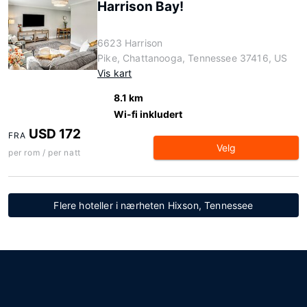
Harrison Bay!
6623 Harrison
Pike, Chattanooga, Tennessee 37416, US
Vis kart
8.1 km
Wi-fi inkludert
USD 172
FRA
Velg
per rom / per natt
Flere hoteller i nærheten Hixson, Tennessee