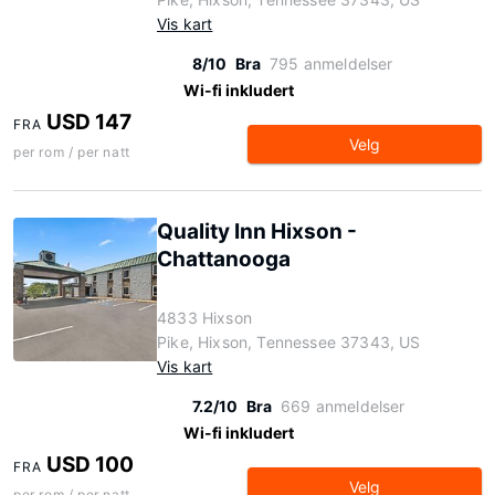
Vis kart
8/10
Bra
795 anmeldelser
Wi-fi inkludert
USD 147
FRA
Velg
per rom / per natt
Quality Inn Hixson -
Chattanooga
4833 Hixson
Pike, Hixson, Tennessee 37343, US
Vis kart
7.2/10
Bra
669 anmeldelser
Wi-fi inkludert
USD 100
FRA
Velg
per rom / per natt