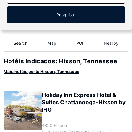
Pesquisar
Search
Map
POI
Nearby
Hotéis Indicados: Hixson, Tennessee
Mais hotéis perto Hixson, Tennessee
Holiday Inn Express Hotel &
Suites Chattanooga-Hixson by
IHG
4820 Hixson
Pike, Hixson, Tennessee 37343, US