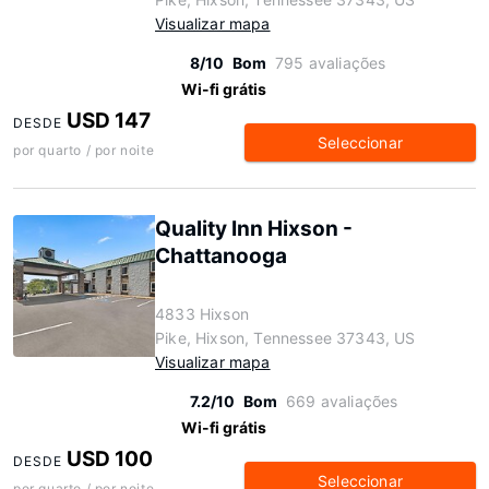
Visualizar mapa
8/10
Bom
795 avaliações
Wi-fi grátis
USD 147
DESDE
Seleccionar
por quarto / por noite
Quality Inn Hixson -
Chattanooga
4833 Hixson
Pike, Hixson, Tennessee 37343, US
Visualizar mapa
7.2/10
Bom
669 avaliações
Wi-fi grátis
USD 100
DESDE
Seleccionar
por quarto / por noite