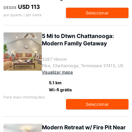
USD 113
DESDE
Seleccionar
por quarto / por noite
5 Mi to Dtwn Chattanooga:
Modern Family Getaway
3387 Hixson
Pike, Chattanooga, Tennessee 37415, US
Visualizar mapa
5.1 km
Wi-fi grátis
Para mais informações:
Seleccionar
Modern Retreat w/ Fire Pit Near