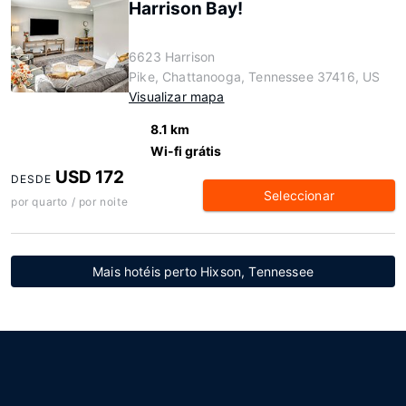
Harrison Bay!
6623 Harrison
Pike, Chattanooga, Tennessee 37416, US
Visualizar mapa
8.1 km
Wi-fi grátis
USD 172
DESDE
Seleccionar
por quarto / por noite
Mais hotéis perto Hixson, Tennessee