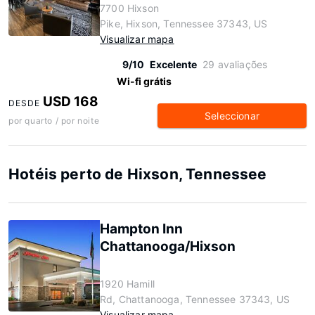
7700 Hixson
Pike, Hixson, Tennessee 37343, US
Visualizar mapa
9/10
Excelente
29 avaliações
Wi-fi grátis
USD 168
DESDE
Seleccionar
por quarto / por noite
Hotéis perto de Hixson, Tennessee
Hampton Inn
Chattanooga/Hixson
1920 Hamill
Rd, Chattanooga, Tennessee 37343, US
Visualizar mapa