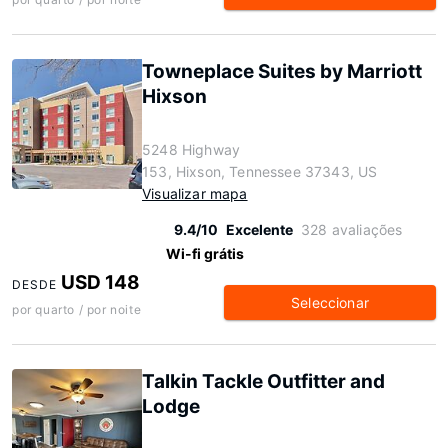
Towneplace Suites by Marriott
Hixson
5248 Highway
153, Hixson, Tennessee 37343, US
Visualizar mapa
9.4/10
Excelente
328 avaliações
Wi-fi grátis
USD 148
DESDE
Seleccionar
por quarto / por noite
Talkin Tackle Outfitter and
Lodge