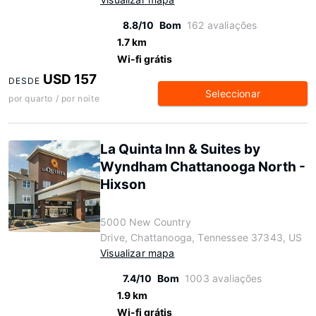
8.8/10
Bom
162 avaliações
1.7 km
Wi-fi grátis
USD 157
DESDE
Seleccionar
por quarto / por noite
La Quinta Inn & Suites by
Wyndham Chattanooga North -
Hixson
5000 New Country
Drive, Chattanooga, Tennessee 37343, US
Visualizar mapa
7.4/10
Bom
1003 avaliações
1.9 km
Wi-fi grátis