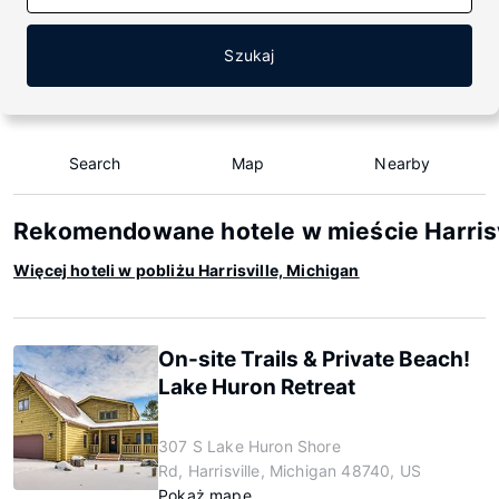
Szukaj
Search
Map
Nearby
Rekomendowane hotele w mieście Harrisv
Więcej hoteli w pobliżu Harrisville, Michigan
On-site Trails & Private Beach!
Lake Huron Retreat
307 S Lake Huron Shore
Rd, Harrisville, Michigan 48740, US
Pokaż mapę