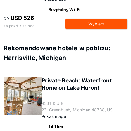
Bezpłatny Wi-Fi
USD 526
OD
Wybierz
za pokój / za noc
Rekomendowane hotele w pobliżu:
Harrisville, Michigan
Private Beach: Waterfront
Home on Lake Huron!
4291 S U.S.
23, Greenbush, Michigan 48738, US
Pokaż mapę
14.1 km