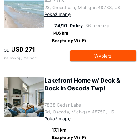
4497 U.S.
23, Greenbush, Michigan 48738, US
Pokaż mapę
7.4/10
Dobry
36 recenzji
14.6 km
Bezpłatny Wi-Fi
USD 271
OD
Wybierz
za pokój / za noc
Lakefront Home w/ Deck &
Dock in Oscoda Twp!
7838 Cedar Lake
Rd, Oscoda, Michigan 48750, US
Pokaż mapę
17.1 km
Bezpłatny Wi-Fi