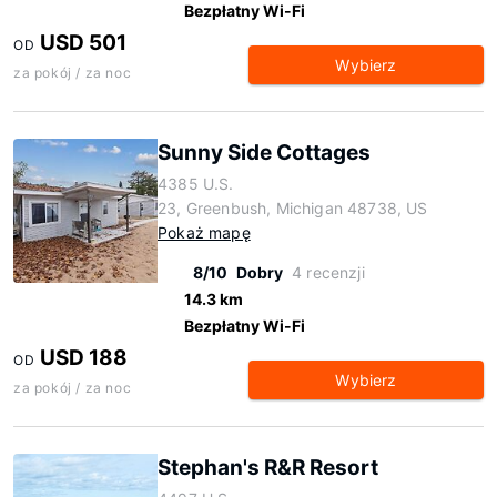
Bezpłatny Wi-Fi
USD 501
OD
Wybierz
za pokój / za noc
Sunny Side Cottages
4385 U.S.
23, Greenbush, Michigan 48738, US
Pokaż mapę
8/10
Dobry
4 recenzji
14.3 km
Bezpłatny Wi-Fi
USD 188
OD
Wybierz
za pokój / za noc
Stephan's R&R Resort