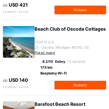
USD 421
OD
Wybierz
za pokój / za noc
Beach Club of Oscoda Cottages
7536 N U.S.
23, Oscoda, Michigan 48750, US
Pokaż mapę
8.2/10
Dobry
13 recenzji
17.5 km
Bezpłatny Wi-Fi
USD 140
OD
Wybierz
za pokój / za noc
Barefoot Beach Resort