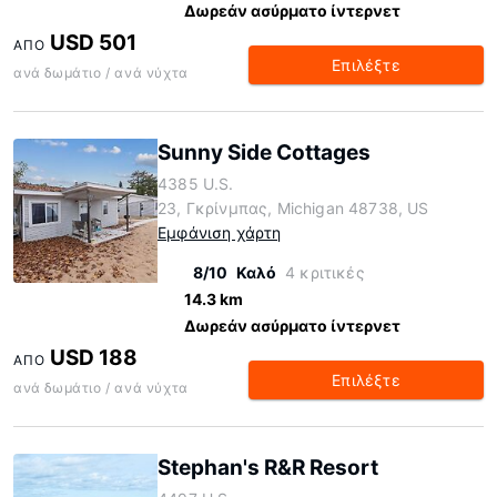
Δωρεάν ασύρματο ίντερνετ
USD 501
ΑΠΌ
Επιλέξτε
ανά δωμάτιο / ανά νύχτα
Sunny Side Cottages
4385 U.S.
23, Γκρίνμπας, Michigan 48738, US
Εμφάνιση χάρτη
8/10
Καλό
4 κριτικές
14.3 km
Δωρεάν ασύρματο ίντερνετ
USD 188
ΑΠΌ
Επιλέξτε
ανά δωμάτιο / ανά νύχτα
Stephan's R&R Resort