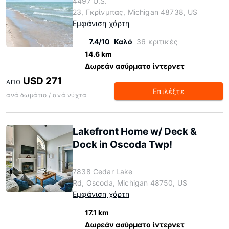
4497 U.S.
23, Γκρίνμπας, Michigan 48738, US
Εμφάνιση χάρτη
7.4/10
Καλό
36 κριτικές
14.6 km
Δωρεάν ασύρματο ίντερνετ
USD 271
ΑΠΌ
Επιλέξτε
ανά δωμάτιο / ανά νύχτα
Lakefront Home w/ Deck &
Dock in Oscoda Twp!
7838 Cedar Lake
Rd, Oscoda, Michigan 48750, US
Εμφάνιση χάρτη
17.1 km
Δωρεάν ασύρματο ίντερνετ