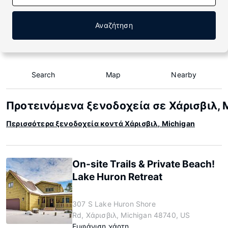
Αναζήτηση
Search
Map
Nearby
Προτεινόμενα ξενοδοχεία σε Χάρισβιλ, 
Περισσότερα ξενοδοχεία κοντά Χάρισβιλ, Michigan
On-site Trails & Private Beach!
Lake Huron Retreat
307 S Lake Huron Shore
Rd, Χάρισβιλ, Michigan 48740, US
Εμφάνιση χάρτη