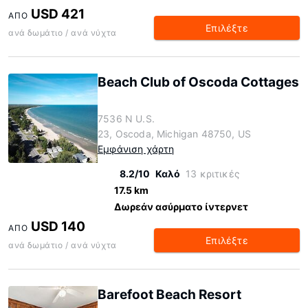
USD 421
ΑΠΌ
Επιλέξτε
ανά δωμάτιο / ανά νύχτα
Beach Club of Oscoda Cottages
7536 N U.S.
23, Oscoda, Michigan 48750, US
Εμφάνιση χάρτη
8.2/10
Καλό
13 κριτικές
17.5 km
Δωρεάν ασύρματο ίντερνετ
USD 140
ΑΠΌ
Επιλέξτε
ανά δωμάτιο / ανά νύχτα
Barefoot Beach Resort