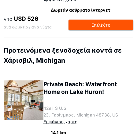
Δωρεάν ασύρματο ίντερνετ
USD 526
ΑΠΌ
Επιλέξτε
ανά δωμάτιο / ανά νύχτα
Προτεινόμενα ξενοδοχεία κοντά σε
Χάρισβιλ, Michigan
Private Beach: Waterfront
Home on Lake Huron!
4291 S U.S.
23, Γκρίνμπας, Michigan 48738, US
Εμφάνιση χάρτη
14.1 km