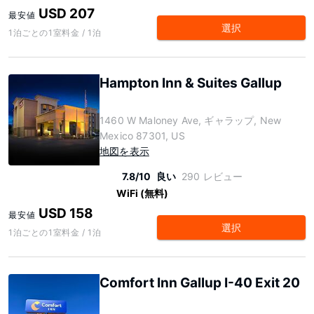
USD 207
最安値
選択
1泊ごとの1室料金 / 1泊
Hampton Inn & Suites Gallup
1460 W Maloney Ave, ギャラップ, New
Mexico 87301, US
地図を表示
7.8/10
良い
290 レビュー
WiFi (無料)
USD 158
最安値
選択
1泊ごとの1室料金 / 1泊
Comfort Inn Gallup I-40 Exit 20