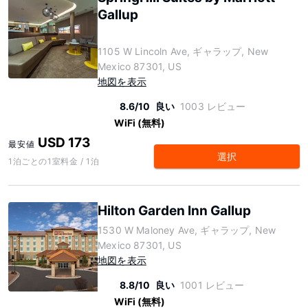
Gallup
1105 W Lincoln Ave, ギャラップ, New
Mexico 87301, US
地図を表示
8.6/10
良い
1003 レビュー
WiFi (無料)
USD 173
最安値
選択
1泊ごとの1室料金 / 1泊
Hilton Garden Inn Gallup
1530 W Maloney Ave, ギャラップ, New
Mexico 87301, US
地図を表示
8.8/10
良い
1001 レビュー
WiFi (無料)