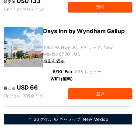
USD 133
最安値
選択
1泊ごとの1室料金 / 1泊
Days Inn by Wyndham Gallup
1603 W. Hwy 66, ギャラップ, New
Mexico 87301, US
地図を表示
6/10
Fair
838 レビュー
WiFi (無料)
USD 66
最安値
選択
1泊ごとの1室料金 / 1泊
全 30 のホテル ギャラップ, New Mexico