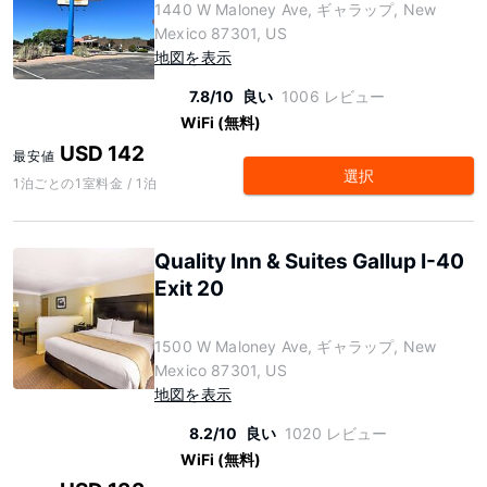
1440 W Maloney Ave, ギャラップ, New
Mexico 87301, US
地図を表示
7.8/10
良い
1006 レビュー
WiFi (無料)
USD 142
最安値
選択
1泊ごとの1室料金 / 1泊
Quality Inn & Suites Gallup I-40
Exit 20
1500 W Maloney Ave, ギャラップ, New
Mexico 87301, US
地図を表示
8.2/10
良い
1020 レビュー
WiFi (無料)