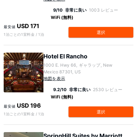
9/10
非常に良い
1003 レビュー
WiFi (無料)
USD 171
最安値
選択
1泊ごとの1室料金 / 1泊
Hotel El Rancho
1000 E. Hwy 66, ギャラップ, New
Mexico 87301, US
地図を表示
9.2/10
非常に良い
2530 レビュー
WiFi (無料)
USD 196
最安値
選択
1泊ごとの1室料金 / 1泊
SpringHill Suites by Marriott