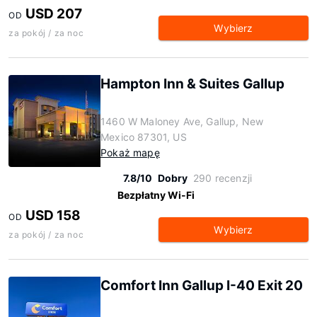
USD 207
OD
Wybierz
za pokój / za noc
Hampton Inn & Suites Gallup
1460 W Maloney Ave, Gallup, New
Mexico 87301, US
Pokaż mapę
7.8/10
Dobry
290 recenzji
Bezpłatny Wi-Fi
USD 158
OD
Wybierz
za pokój / za noc
Comfort Inn Gallup I-40 Exit 20