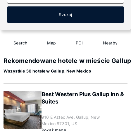
Szukaj
Search
Map
POI
Nearby
Rekomendowane hotele w mieście Gallup
Wszystkie 30 hotele w Gallup, New Mexico
Best Western Plus Gallup Inn &
Suites
910 E Aztec Ave, Gallup, New
Mexico 87301, US
Pokaż mapę