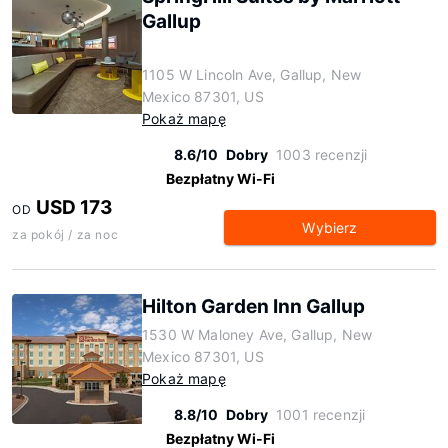
Gallup
1105 W Lincoln Ave, Gallup, New
Mexico 87301, US
Pokaż mapę
8.6/10
Dobry
1003 recenzji
Bezpłatny Wi-Fi
USD 173
OD
Wybierz
za pokój / za noc
Hilton Garden Inn Gallup
1530 W Maloney Ave, Gallup, New
Mexico 87301, US
Pokaż mapę
8.8/10
Dobry
1001 recenzji
Bezpłatny Wi-Fi