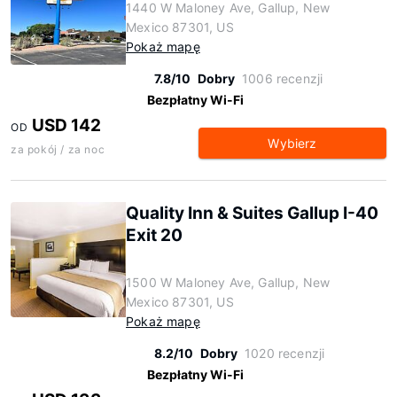
1440 W Maloney Ave, Gallup, New
Mexico 87301, US
Pokaż mapę
7.8/10
Dobry
1006 recenzji
Bezpłatny Wi-Fi
USD 142
OD
Wybierz
za pokój / za noc
Quality Inn & Suites Gallup I-40
Exit 20
1500 W Maloney Ave, Gallup, New
Mexico 87301, US
Pokaż mapę
8.2/10
Dobry
1020 recenzji
Bezpłatny Wi-Fi