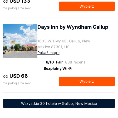
USD 133
OD
Wybierz
za pokój / za noc
Days Inn by Wyndham Gallup
1603 W. Hwy 66, Gallup, New
Mexico 87301, US
Pokaż mapę
6/10
Fair
838 recenzji
Bezpłatny Wi-Fi
USD 66
OD
Wybierz
za pokój / za noc
Wszystkie 30 hotele w Gallup, New Mexico