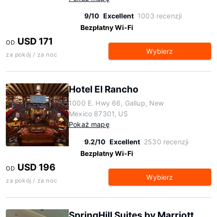
9/10
Excellent
1003 recenzji
Bezpłatny Wi-Fi
USD 171
OD
Wybierz
za pokój / za noc
Hotel El Rancho
1000 E. Hwy 66, Gallup, New
Mexico 87301, US
Pokaż mapę
9.2/10
Excellent
2530 recenzji
Bezpłatny Wi-Fi
USD 196
OD
Wybierz
za pokój / za noc
SpringHill Suites by Marriott