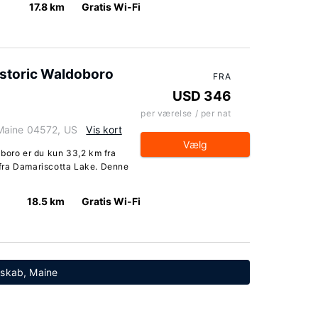
17.8 km
Gratis Wi-Fi
Historic Waldoboro
FRA
USD 346
per værelse / per nat
Maine 04572, US
Vis kort
Vælg
oboro er du kun 33,2 km fra
fra Damariscotta Lake. Denne
18.5 km
Gratis Wi-Fi
nskab, Maine