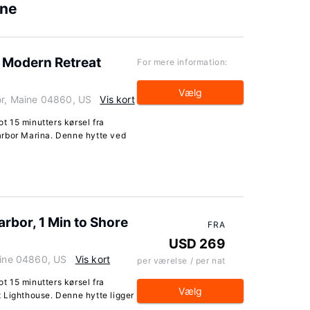
ine
e: Modern Retreat
For mere information:
Vælg
or, Maine 04860, US
Vis kort
ot 15 minutters kørsel fra
arbor Marina. Denne hytte ved
rbor, 1 Min to Shore
FRA
USD 269
aine 04860, US
Vis kort
per værelse / per nat
ot 15 minutters kørsel fra
Vælg
 Lighthouse. Denne hytte ligger