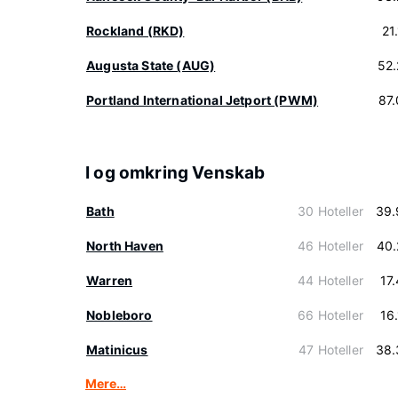
Rockland (RKD)
21
Augusta State (AUG)
52
Portland International Jetport (PWM)
87
I og omkring Venskab
Bath
30 Hoteller
39.
North Haven
46 Hoteller
40.
Warren
44 Hoteller
17
Nobleboro
66 Hoteller
16
Matinicus
47 Hoteller
38.
Mere…