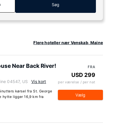
n
Søg
Flere hoteller nær Venskab, Maine
ouse Near Back River!
FRA
USD 299
ine 04547, US
Vis kort
per værelse / per nat
inutters kørsel fra St. George
Vælg
 hytte ligger 16,9 km fra