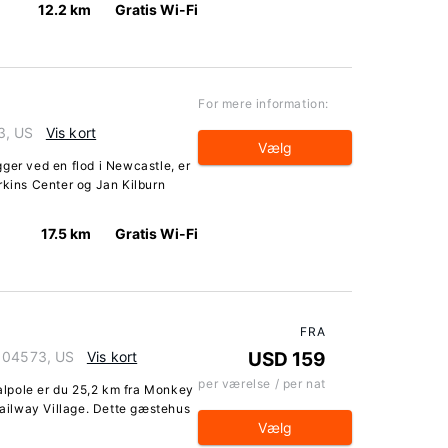
12.2 km
Gratis Wi-Fi
For mere information:
3, US
Vis kort
Vælg
ger ved en flod i Newcastle, er
rkins Center og Jan Kilburn
17.5 km
Gratis Wi-Fi
FRA
e 04573, US
Vis kort
USD 159
per værelse / per nat
lpole er du 25,2 km fra Monkey
ilway Village. Dette gæstehus
Vælg