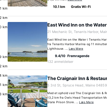
10.1 km
Gratis Wi-Fi
.1 km
.2 km
East Wind Inn on the Water
.0 km
21 Mechanic St, Tenants Harbor, Ma
East Wind Inn on the Water i Tenants Har
fra Tenants Harbor Marina og 11 minutter
Lighthouse. ...
Læs Mere
9.4/10
Fremragende
9 km
132 anmeldelser
2 km
.4 km
The Craignair Inn & Restau
.1 km
5 3rd St, Spruce Head, Maine 04859
Med et ophold ved The Craignair Inn & R
3 km
13,2 km fra Owls Head Transportation M
State Prison Store. ...
Læs Mere