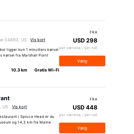
FRA
ine 04860, US
Vis kort
USD 298
per værelse / per nat
bor ligger kun 1 minutters kørsel
s kørsel fra Marshall Point
Vælg
10.3 km
Gratis Wi-Fi
rant
FRA
, US
Vis kort
USD 448
per værelse / per nat
estaurant i Spruce Head er du
useum og 14,3 km fra Maine
Vælg