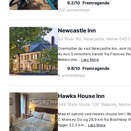
9.2/10
Fremragende
200 anmeldelser
Newcastle Inn
60 River Rd, Newcastle, Maine 0455
Overnatter du ved Newcastle Inn, som lig
du kun 5 minutters kørsel fra Frances Pe
Watercolor...
Læs Mere
9.8/10
Fremragende
6 anmeldelser
Hawks House Inn
349 State Route 129, Walpole, Main
Med et ophold ved Hawks House Inn i Wa
C Monkey Do og 28,9 km fra Boothbay Ra
ligger 32,3 km...
Læs Mere