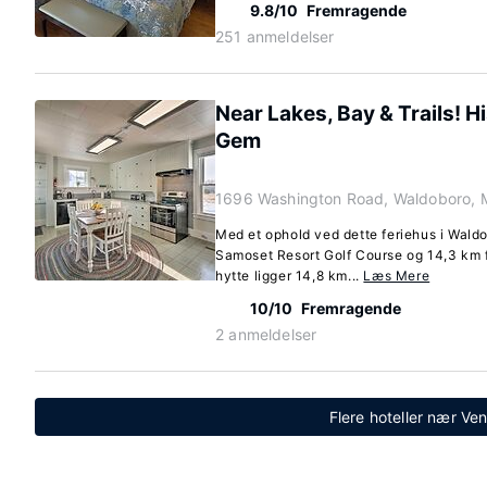
9.8/10
Fremragende
251 anmeldelser
Near Lakes, Bay & Trails! 
Gem
1696 Washington Road, Waldoboro, 
Med et ophold ved dette feriehus i Wald
Samoset Resort Golf Course og 14,3 km 
hytte ligger 14,8 km...
Læs Mere
10/10
Fremragende
2 anmeldelser
Flere hoteller nær Ve