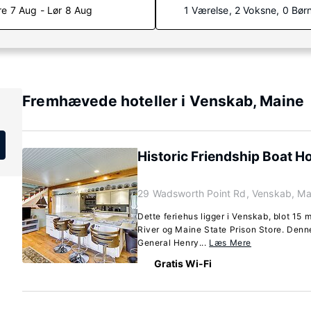
re 7 Aug - Lør 8 Aug
1 Værelse, 2 Voksne, 0 Bør
Fremhævede hoteller i Venskab, Maine
Historic Friendship Boat H
29 Wadsworth Point Rd, Venskab, Ma
Dette feriehus ligger i Venskab, blot 15 m
River og Maine State Prison Store. Denne
General Henry...
Læs Mere
Gratis Wi-Fi