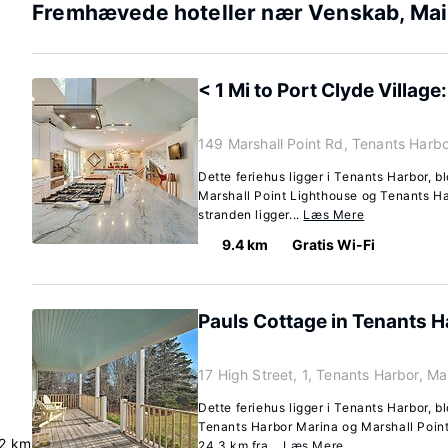
Fremhævede hoteller nær Venskab, Ma
< 1 Mi to Port Clyde Villag
149 Marshall Point Rd, Tenants Harb
Dette feriehus ligger i Tenants Harbor, bl
Marshall Point Lighthouse og Tenants H
stranden ligger...
Læs Mere
9.4 km
Gratis Wi-Fi
Pauls Cottage in Tenants Ha
17 High Street, 1, Tenants Harbor, M
Dette feriehus ligger i Tenants Harbor, bl
Tenants Harbor Marina og Marshall Point
2 km
24,3 km fra...
Læs Mere