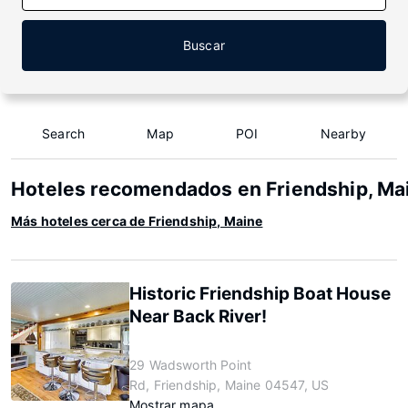
Buscar
Search
Map
POI
Nearby
Hoteles recomendados en Friendship, Ma
Más hoteles cerca de Friendship, Maine
Historic Friendship Boat House
Near Back River!
29 Wadsworth Point
Rd, Friendship, Maine 04547, US
Mostrar mapa