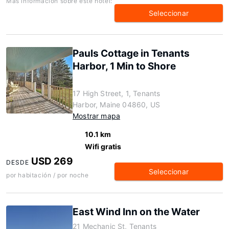
Más información sobre este hotel:
Seleccionar
Pauls Cottage in Tenants
Harbor, 1 Min to Shore
17 High Street, 1, Tenants
Harbor, Maine 04860, US
Mostrar mapa
10.1 km
Wifi gratis
USD 269
DESDE
Seleccionar
por habitación / por noche
East Wind Inn on the Water
21 Mechanic St, Tenants