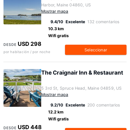
Harbor, Maine 04860, US
Mostrar mapa
9.4/10
Excelente
132 comentarios
10.3 km
Wifi gratis
USD 298
DESDE
Seleccionar
por habitación / por noche
The Craignair Inn & Restaurant
5 3rd St, Spruce Head, Maine 04859, US
Mostrar mapa
9.2/10
Excelente
200 comentarios
12.2 km
Wifi gratis
USD 448
DESDE