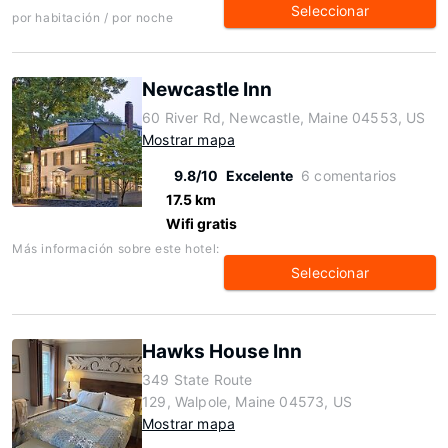
Seleccionar
por habitación / por noche
Newcastle Inn
60 River Rd, Newcastle, Maine 04553, US
Mostrar mapa
9.8/10
Excelente
6 comentarios
17.5 km
Wifi gratis
Más información sobre este hotel:
Seleccionar
Hawks House Inn
349 State Route
129, Walpole, Maine 04573, US
Mostrar mapa