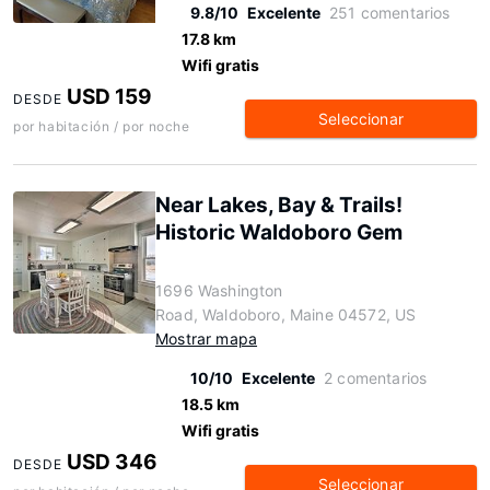
9.8/10
Excelente
251 comentarios
17.8 km
Wifi gratis
USD 159
DESDE
Seleccionar
por habitación / por noche
Near Lakes, Bay & Trails!
Historic Waldoboro Gem
1696 Washington
Road, Waldoboro, Maine 04572, US
Mostrar mapa
10/10
Excelente
2 comentarios
18.5 km
Wifi gratis
USD 346
DESDE
Seleccionar