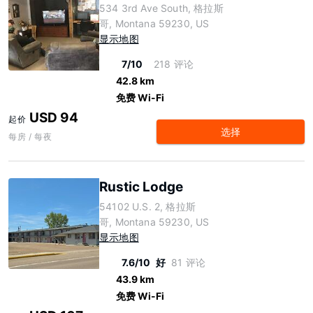
534 3rd Ave South, 格拉斯
哥, Montana 59230, US
显示地图
7/10
218 评论
42.8 km
免费 Wi-Fi
USD 94
起价
选择
每房 / 每夜
Rustic Lodge
54102 U.S. 2, 格拉斯
哥, Montana 59230, US
显示地图
7.6/10
好
81 评论
43.9 km
免费 Wi-Fi