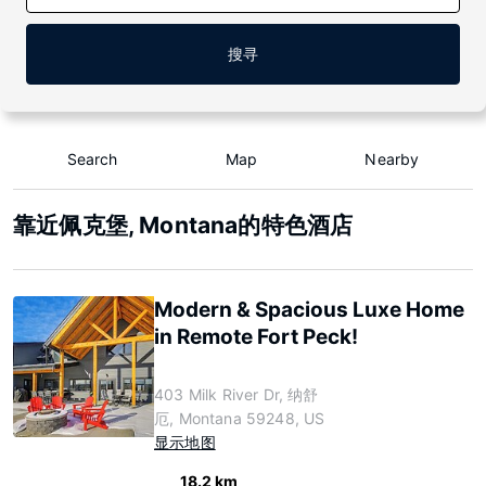
搜寻
Search
Map
Nearby
靠近佩克堡, Montana的特色酒店
Modern & Spacious Luxe Home
in Remote Fort Peck!
403 Milk River Dr, 纳舒
厄, Montana 59248, US
显示地图
18.2 km