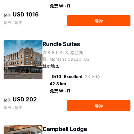
免费 Wi-Fi
USD 1016
起价
选择
每房 / 每夜
Rundle Suites
208 5th St S, 格拉斯
哥, Montana 59230, US
显示地图
9/10
Excellent
23 评论
42.8 km
免费 Wi-Fi
USD 202
起价
选择
每房 / 每夜
Campbell Lodge