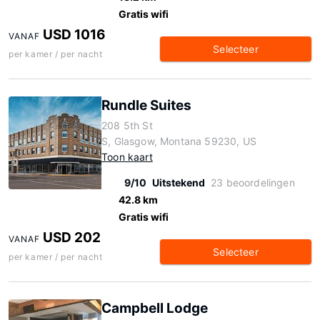
Gratis wifi
USD 1016
VANAF
Selecteer
per kamer / per nacht
Rundle Suites
208 5th St
S, Glasgow, Montana 59230, US
Toon kaart
9/10
Uitstekend
23 beoordelingen
42.8 km
Gratis wifi
USD 202
VANAF
Selecteer
per kamer / per nacht
Campbell Lodge