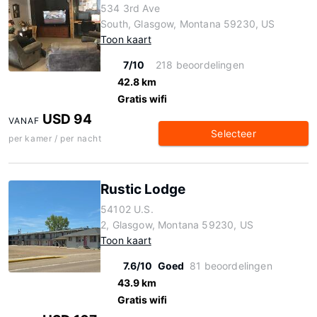
534 3rd Ave
South, Glasgow, Montana 59230, US
Toon kaart
7/10
218 beoordelingen
42.8 km
Gratis wifi
USD 94
VANAF
Selecteer
per kamer / per nacht
Rustic Lodge
54102 U.S.
2, Glasgow, Montana 59230, US
Toon kaart
7.6/10
Goed
81 beoordelingen
43.9 km
Gratis wifi