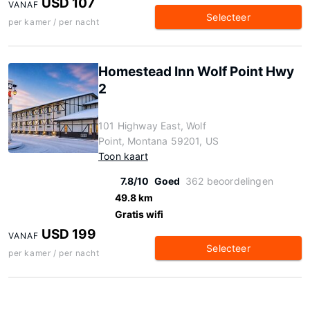
USD 107
VANAF
Selecteer
per kamer / per nacht
Homestead Inn Wolf Point Hwy
2
101 Highway East, Wolf
Point, Montana 59201, US
Toon kaart
7.8/10
Goed
362 beoordelingen
49.8 km
Gratis wifi
USD 199
VANAF
Selecteer
per kamer / per nacht