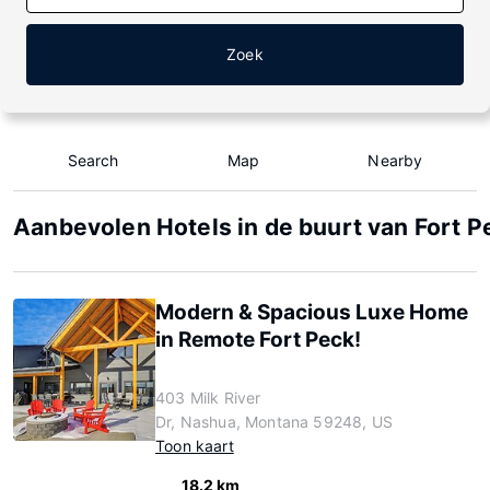
Zoek
Search
Map
Nearby
Aanbevolen Hotels in de buurt van Fort 
Modern & Spacious Luxe Home
in Remote Fort Peck!
403 Milk River
Dr, Nashua, Montana 59248, US
Toon kaart
18.2 km