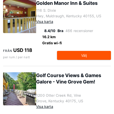
Golden Manor Inn & Suites
116 S. Dixie
Hwy, Muldraugh, Kentucky 40155, US
Visa karta
8.4/10
Bra
466 recensioner
16.2 km
Gratis wi-fi
USD 118
FRÅN
Välj
per rum / per natt
Golf Course Views & Games
Galore - Vine Grove Gem!
1200 Otter Creek Rd, Vine
Grove, Kentucky 40175, US
Visa karta