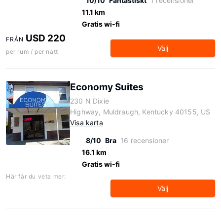
10/10
Fantastiskt
1 recensioner
11.1 km
Gratis wi-fi
USD 220
FRÅN
Välj
per rum / per natt
Economy Suites
230 N Dixie
Highway, Muldraugh, Kentucky 40155, US
Visa karta
8/10
Bra
16 recensioner
16.1 km
Gratis wi-fi
Här får du veta mer:
Välj