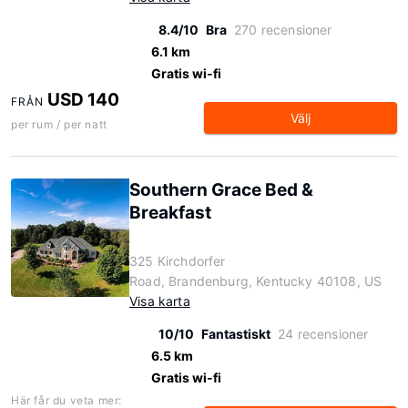
8.4/10
Bra
270 recensioner
6.1 km
Gratis wi-fi
USD 140
FRÅN
Välj
per rum / per natt
Southern Grace Bed &
Breakfast
325 Kirchdorfer
Road, Brandenburg, Kentucky 40108, US
Visa karta
10/10
Fantastiskt
24 recensioner
6.5 km
Gratis wi-fi
Här får du veta mer: