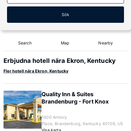
Sök
Search
Map
Nearby
Erbjudna hotell nära Ekron, Kentucky
Fler hotell nära Ekron, Kentucky
Quality Inn & Suites
Brandenburg - Fort Knox
1900 Armory
Place, Brandenburg, Kentucky 40108, US
Visa karta