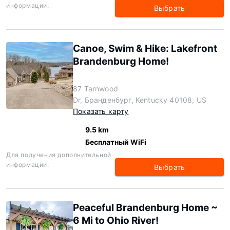
информации:
Выбрать
Canoe, Swim & Hike: Lakefront
Brandenburg Home!
87 Tarnwood
Dr, Бранденбург, Kentucky 40108, US
Показать карту
9.5 km
Бесплатный WiFi
Для получения дополнительной
информации:
Выбрать
Peaceful Brandenburg Home ~
6 Mi to Ohio River!