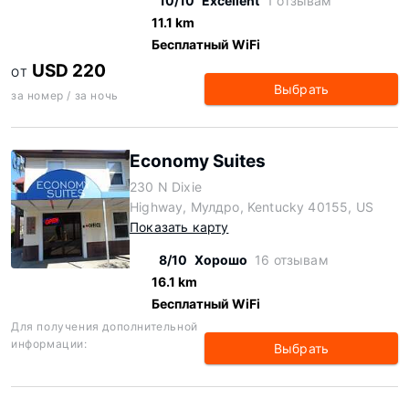
10/10
Excellent
1 отзывам
11.1 km
Бесплатный WiFi
USD 220
ОТ
Выбрать
за номер / за ночь
Economy Suites
230 N Dixie
Highway, Мулдро, Kentucky 40155, US
Показать карту
8/10
Хорошо
16 отзывам
16.1 km
Бесплатный WiFi
Для получения дополнительной
информации:
Выбрать