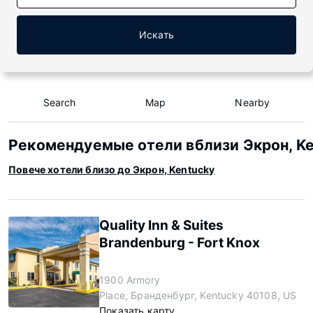
Искать
Search
Map
Nearby
Рекомендуемые отели вблизи Экрон, K
Повече хотели близо до Экрон, Kentucky
Quality Inn & Suites
Brandenburg - Fort Knox
1900 Armory
Place, Бранденбург, Kentucky 40108, US
Показать карту