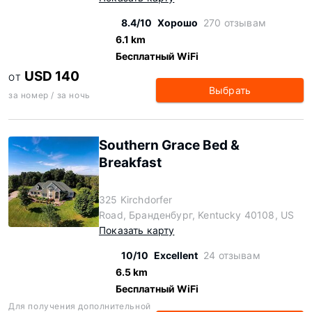
8.4/10
Хорошо
270 отзывам
6.1 km
Бесплатный WiFi
USD 140
ОТ
Выбрать
за номер / за ночь
Southern Grace Bed &
Breakfast
325 Kirchdorfer
Road, Бранденбург, Kentucky 40108, US
Показать карту
10/10
Excellent
24 отзывам
6.5 km
Бесплатный WiFi
Для получения дополнительной