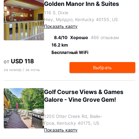
Golden Manor Inn & Suites
116 S. Dixie
Hwy, Мулдро, Kentucky 40155, US
Показать карту
8.4/10
Хорошо
466 отзывам
16.2 km
Бесплатный WiFi
USD 118
ОТ
Выбрать
за номер / за ночь
Golf Course Views & Games
Galore - Vine Grove Gem!
1200 Otter Creek Rd, Вайн-
Гров, Kentucky 40175, US
Показать карту