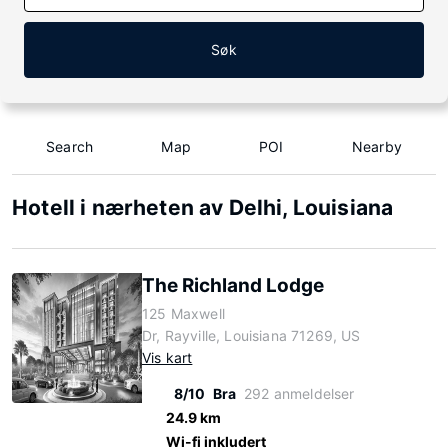
Søk
Search
Map
POI
Nearby
Hotell i nærheten av Delhi, Louisiana
The Richland Lodge
125 Maxwell
Dr, Rayville, Louisiana 71269, US
Vis kart
8/10
Bra
292 anmeldelser
24.9 km
Wi-fi inkludert