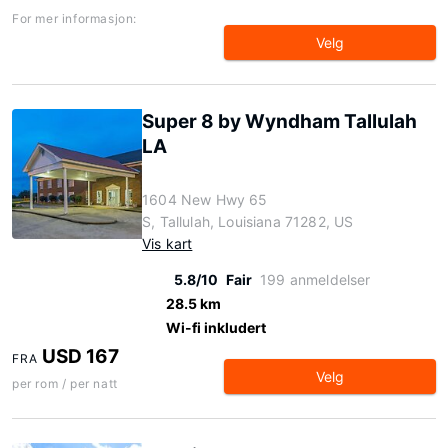
For mer informasjon:
Velg
Super 8 by Wyndham Tallulah
LA
1604 New Hwy 65
S, Tallulah, Louisiana 71282, US
Vis kart
5.8/10
Fair
199 anmeldelser
28.5 km
Wi-fi inkludert
USD 167
FRA
Velg
per rom / per natt