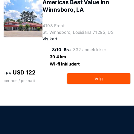
Americas Best Value Inn
Winnsboro, LA
4198 Front
St, Winnsboro, Louisiana 71295, US
Vis kart
8/10
Bra
332 anmeldelser
39.4 km
Wi-fi inkludert
USD 122
FRA
Velg
per rom / per natt