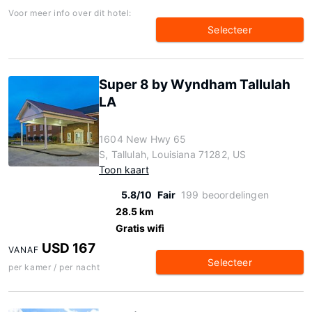
Voor meer info over dit hotel:
Selecteer
Super 8 by Wyndham Tallulah
LA
1604 New Hwy 65
S, Tallulah, Louisiana 71282, US
Toon kaart
5.8/10
Fair
199 beoordelingen
28.5 km
Gratis wifi
USD 167
VANAF
Selecteer
per kamer / per nacht