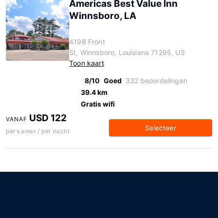
Americas Best Value Inn
Winnsboro, LA
4198 Front
St, Winnsboro, Louisiana 71295, US
Toon kaart
8/10
Goed
332 beoordelingen
39.4 km
Gratis wifi
USD 122
VANAF
Selecteer
per kamer / per nacht