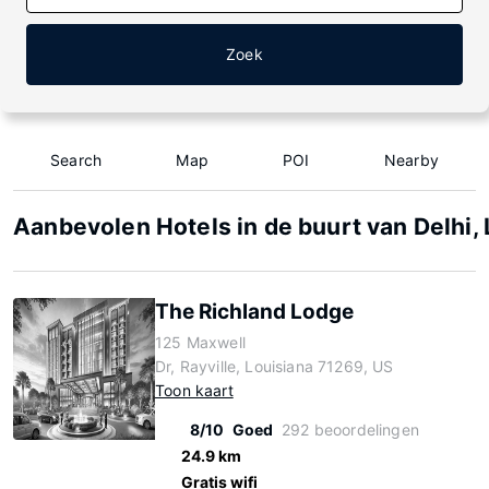
Zoek
Search
Map
POI
Nearby
Aanbevolen Hotels in de buurt van Delhi, 
The Richland Lodge
125 Maxwell
Dr, Rayville, Louisiana 71269, US
Toon kaart
8/10
Goed
292 beoordelingen
24.9 km
Gratis wifi