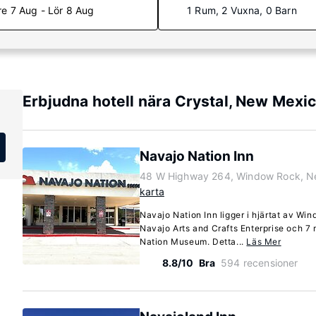
re 7 Aug - Lör 8 Aug
1 Rum, 2 Vuxna, 0 Barn
Erbjudna hotell nära Crystal, New Mexi
Navajo Nation Inn
48 W Highway 264, Window Rock, N
karta
Navajo Nation Inn ligger i hjärtat av Win
Navajo Arts and Crafts Enterprise och 7
Nation Museum. Detta...
Läs Mer
8.8/10
Bra
594 recensioner