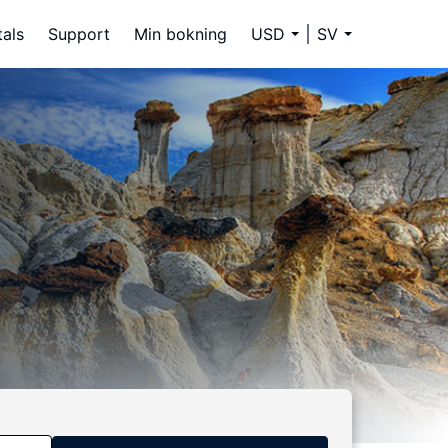
tals
Support
Min bokning
USD
SV