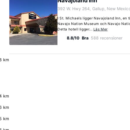
Navajoland Inn
392 W. Hwy 264, Gallup, New Mexic
I St. Michaels ligger Navajoland Inn, en t
Navajo Nation Museum och Navajo Natio
Detta hotell ligger...
Läs Mer
8.8/10
Bra
588 recensioner
8 km
4 km
6 km
5 km
.6 km