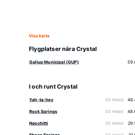
Visa karta
Flygplatser nära Crystal
Gallup Municipal (GUP)
59.
I och runt Crystal
Yah-ta-hey
30 Hotell
48.
Rock Springs
30 Hotell
48.
Naschitti
30 Hotell
29.
Sheep Springs
30 Hotell
31