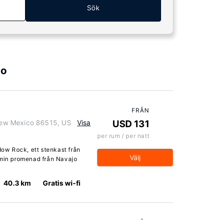
Sök
co
FRÅN
ew Mexico 86515, US
Visa
USD 131
per rum / per natt
dow Rock, ett stenkast från
Välj
 min promenad från Navajo
40.3 km
Gratis wi-fi