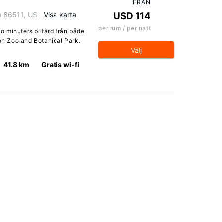
FRÅN
o 86511, US
Visa karta
USD 114
per rum / per natt
io minuters bilfärd från både
n Zoo and Botanical Park.
Välj
41.8 km
Gratis wi-fi