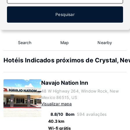
Pesquisar
Search
Map
Nearby
Hotéis Indicados próximos de Crystal, N
Navajo Nation Inn
48 W Highway 264, Window Rock, New
Mexico 86515, US
Visualizar mapa
8.8/10
Bom
594 avaliações
40.3 km
Wi-fi grátis