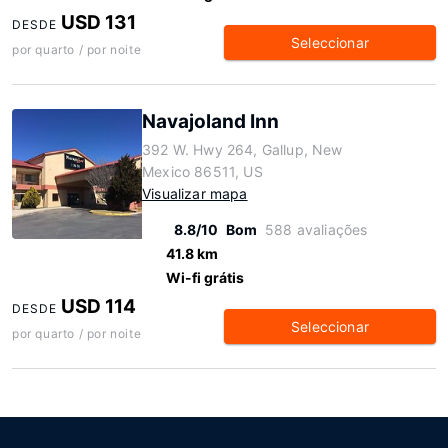
USD 131
DESDE
Seleccionar
por quarto / por noite
Navajoland Inn
392 W. Hwy 264, Gallup, New
Mexico 86511, US
Visualizar mapa
8.8/10
Bom
588 avaliações
41.8 km
Wi-fi grátis
USD 114
DESDE
Seleccionar
por quarto / por noite