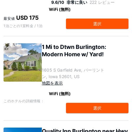
9.6/10
非常に良い
222 レビュー
WiFi (無料)
USD 175
最安値
選択
1泊ごとの1室料金 / 1泊
1 Mi to Dtwn Burlington:
Modern Home w/ Yard!
1605 S Garfield Ave, バーリント
ン, Iowa 52601, US
地図を表示
WiFi (無料)
このホテルの詳細情報：
選択
Quality Inn Burlington near Hwy