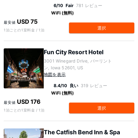
6/10
Fair
781 レビュー
WiFi (無料)
USD 75
最安値
選択
1泊ごとの1室料金 / 1泊
Fun City Resort Hotel
3001 Winegard Drive, バーリント
ン, Iowa 52601, US
地図を表示
8.4/10
良い
319 レビュー
WiFi (無料)
USD 176
最安値
選択
1泊ごとの1室料金 / 1泊
The Catfish Bend Inn & Spa