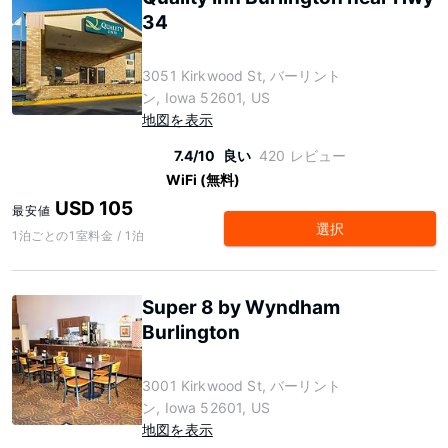
34
3051 Kirkwood St, バーリント
ン, Iowa 52601, US
地図を表示
7.4/10
良い
420 レビュー
WiFi (無料)
USD 105
最安値
選択
1泊ごとの1室料金 / 1泊
Super 8 by Wyndham
Burlington
3001 Kirkwood St, バーリント
ン, Iowa 52601, US
地図を表示