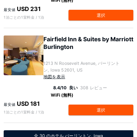
WiFi (無料)
USD 231
最安値
選択
1泊ごとの1室料金 / 1泊
Fairfield Inn & Suites by Marriott
Burlington
1213 N Roosevelt Avenue, バーリント
ン, Iowa 52601, US
地図を表示
8.4/10
良い
308 レビュー
WiFi (無料)
USD 181
最安値
選択
1泊ごとの1室料金 / 1泊
全 30 のホテル バーリントン, Iowa