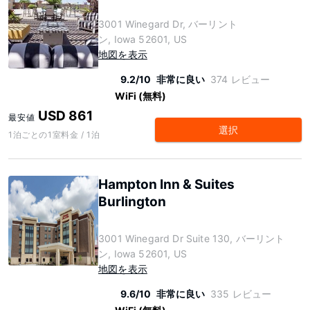
3001 Winegard Dr, バーリント
ン, Iowa 52601, US
地図を表示
9.2/10
非常に良い
374 レビュー
WiFi (無料)
USD 861
最安値
選択
1泊ごとの1室料金 / 1泊
Hampton Inn & Suites
Burlington
3001 Winegard Dr Suite 130, バーリント
ン, Iowa 52601, US
地図を表示
9.6/10
非常に良い
335 レビュー