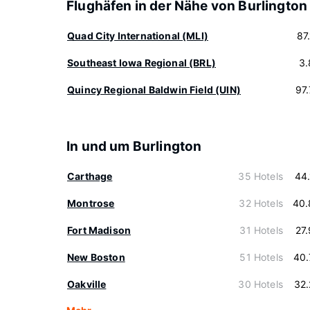
Flughäfen in der Nähe von Burlington
Quad City International (MLI)
87
Southeast Iowa Regional (BRL)
3.
Quincy Regional Baldwin Field (UIN)
97
In und um Burlington
Carthage
35 Hotels
44
Montrose
32 Hotels
40.
Fort Madison
31 Hotels
27
New Boston
51 Hotels
40.
Oakville
30 Hotels
32