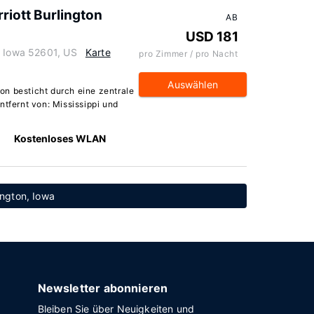
rriott Burlington
AB
USD 181
, Iowa 52601, US
Karte
pro Zimmer / pro Nacht
Auswählen
gton besticht durch eine zentrale
ntfernt von: Mississippi und
Kostenloses WLAN
lington, Iowa
Newsletter abonnieren
Bleiben Sie über Neuigkeiten und