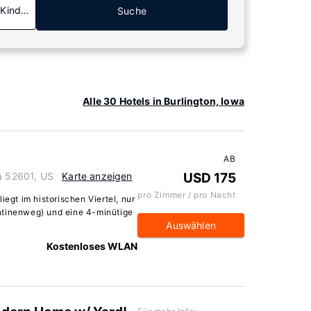
 Kinder
Suche
Alle 30 Hotels in Burlington, Iowa
AB
wa 52601, US
Karte anzeigen
USD 175
pro Zimmer / pro Nacht
iegt im historischen Viertel, nur
ntinenweg) und eine 4-minütige
Auswählen
Kostenloses WLAN