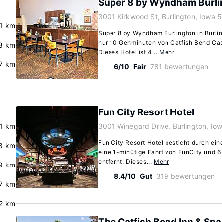
Super 8 by Wyndham Burli
3001 Kirkwood St, Burlington, Iowa 
.1 km
Super 8 by Wyndham Burlington in Burling
nur 10 Gehminuten von Catfish Bend Cas
8 km
Dieses Hotel ist 4...
Mehr
.7 km
6/10
Fair
781 bewertungen
Fun City Resort Hotel
.1 km
3001 Winegard Drive, Burlington, Io
Fun City Resort Hotel besticht durch ein
8 km
eine 1-minütige Fahrt von FunCity und 6
entfernt. Dieses...
Mehr
.9 km
8.4/10
Gut
319 bewertungen
7 km
.2 km
The Catfish Bend Inn & Spa