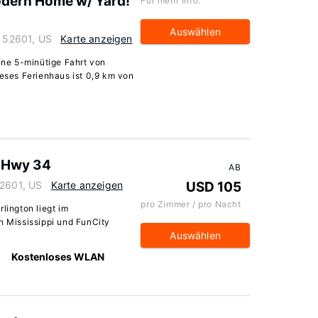
Modern Home w/ Yard!
Für mehr Info:
Auswählen
a 52601, US
Karte anzeigen
eine 5-minütige Fahrt von
ieses Ferienhaus ist 0,9 km von
r Hwy 34
AB
52601, US
Karte anzeigen
USD 105
pro Zimmer / pro Nacht
lington liegt im
n Mississippi und FunCity
Auswählen
Kostenloses WLAN