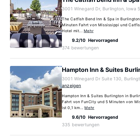
3001 Winegard Dr, Burlington, Iowa 
The Catfish Bend Inn & Spa in Burlington
Minuten Fahrt von Mississippi und Catfi
Hotel mit...
Mehr
9.2/10
Hervorragend
374 bewertungen
Hampton Inn & Suites Burl
3001 Winegard Dr Suite 130, Burling
anzeigen
Hampton Inn & Suites Burlington in Burli
Fahrt von FunCity und 5 Minuten von Miss
ist 0,1 km...
Mehr
9.6/10
Hervorragend
335 bewertungen