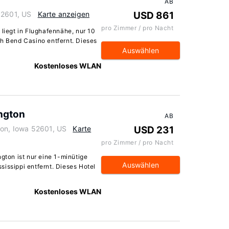
AB
52601, US
Karte anzeigen
USD 861
pro Zimmer / pro Nacht
 liegt in Flughafennähe, nur 10
sh Bend Casino entfernt. Dieses
Auswählen
Kostenloses WLAN
ington
AB
ton, Iowa 52601, US
Karte
USD 231
pro Zimmer / pro Nacht
ngton ist nur eine 1-minütige
Auswählen
issippi entfernt. Dieses Hotel
Kostenloses WLAN