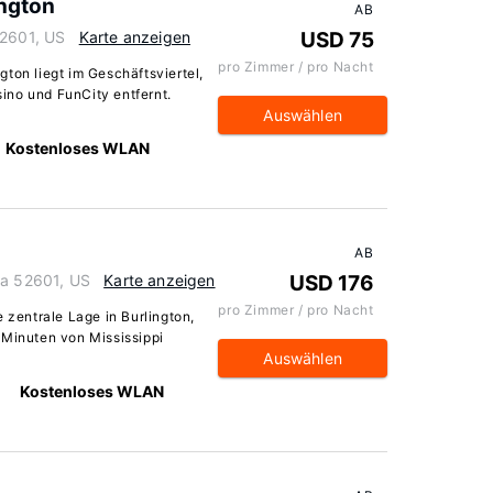
ngton
AB
52601, US
Karte anzeigen
USD 75
pro Zimmer / pro Nacht
ton liegt im Geschäftsviertel,
ino und FunCity entfernt.
Auswählen
Kostenloses WLAN
AB
wa 52601, US
Karte anzeigen
USD 176
pro Zimmer / pro Nacht
e zentrale Lage in Burlington,
 Minuten von Mississippi
Auswählen
Kostenloses WLAN