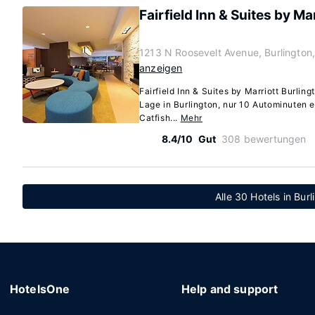
Fairfield Inn & Suites by Ma
1213 N Roosevelt Avenue, Burlington
anzeigen
Fairfield Inn & Suites by Marriott Burlin
Lage in Burlington, nur 10 Autominuten e
Catfish...
Mehr
8.4/10
Gut
308 bewertungen
Alle 30 Hotels in Bur
HotelsOne
Help and support