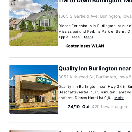
1 Mi to Dtwn Burlington: 
1605 S Garfield Ave, Burlington, Iow
Dieses Ferienhaus in Burlington ist nur 
Mississippi und Perkins Park entfernt. D
Apple Trees...
Mehr
Kostenloses WLAN
Quality Inn Burlington nea
3051 Kirkwood St, Burlington, Iowa 
Quality Inn Burlington near Hwy 34 in Bur
Geschäftsviertel, nur 5 Minuten Fahrt vo
entfernt. Dieses Hotel ist 0,6...
Mehr
7.4/10
Gut
420 bewertungen