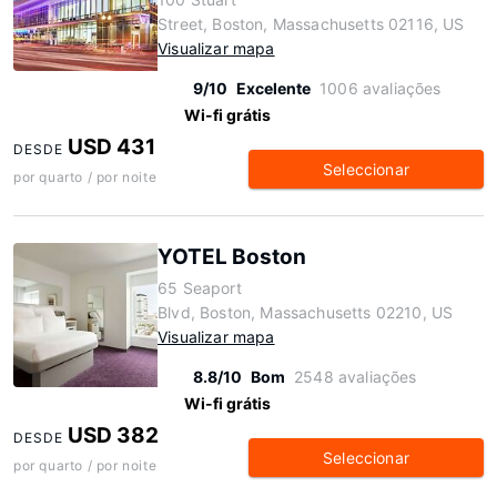
Street, Boston, Massachusetts 02116, US
Visualizar mapa
9/10
Excelente
1006 avaliações
Wi-fi grátis
USD 431
DESDE
Seleccionar
por quarto / por noite
YOTEL Boston
65 Seaport
Blvd, Boston, Massachusetts 02210, US
Visualizar mapa
8.8/10
Bom
2548 avaliações
Wi-fi grátis
USD 382
DESDE
Seleccionar
por quarto / por noite