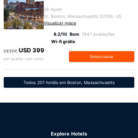
26 North
St, Boston, Massachusetts 02109, US
Visualizar mapa
8.2/10
Bom
1941 avaliações
Wi-fi grátis
USD 399
DESDE
Seleccionar
por quarto / por noite
Todos 201 hotéis em Boston, Massachusetts
Explore Hotels