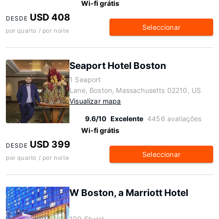
Wi-fi grátis
USD 408
DESDE
Seleccionar
por quarto / por noite
Seaport Hotel Boston
1 Seaport
Lane, Boston, Massachusetts 02210, US
Visualizar mapa
9.6/10
Excelente
4456 avaliações
Wi-fi grátis
USD 399
DESDE
Seleccionar
por quarto / por noite
W Boston, a Marriott Hotel
100 Stuart