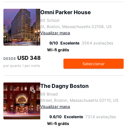
Omni Parker House
60 School
St, Boston, Massachusetts 02108, US
Visualizar mapa
9/10
Excelente
3564 avaliações
Wi-fi grátis
USD 348
DESDE
Seleccionar
por quarto / por noite
The Dagny Boston
89 Broad
Street, Boston, Massachusetts 02110, US
Visualizar mapa
9.6/10
Excelente
7314 avaliações
Wi-fi grátis