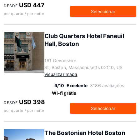
USD 447
DESDE
Seleccionar
por quarto / por noite
Club Quarters Hotel Faneuil
Hall, Boston
161 Devonshire
St, Boston, Massachusetts 02110, US
Visualizar mapa
9/10
Excelente
3186 avaliações
Wi-fi grátis
USD 398
DESDE
Seleccionar
por quarto / por noite
The Bostonian Hotel Boston