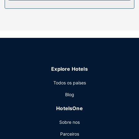
Serviço do hotel
Não perca as várias atividades recreativas e de
entretimento ao seu dispor, incluindo uma sala de fitness
aberta 24 horas. O espaço oferece ainda Wi-fi grátis e
serviços de concierge. Serviços para casamentos, uma
lareira no lobby e um salão de baile são algumas das
comodidades adicionais disponíveis neste hotel.
Restaurante
Aproveite ainda para tomar um copo entre dois dedos de
Explore Hotels
conversa num dos 2 bares/lounges. O hotel serve
pequenos-almoços para levar diariamente entre as 07:00
Todos os países
e as 10:30 mediante uma sobretaxa.
Outros serviços
Blog
As principais comodidades incluem um business center,
HotelsOne
jornais grátis no lobby e um serviço de limpeza a seco.
Planeia um evento em Boston? Este hotel dispõe de uma
Sobre nos
zona para conferências e de 12 salas de reuniões, com
uma área total de 3902 metros quadrados. Há
Parceiros
estacionamento no local.