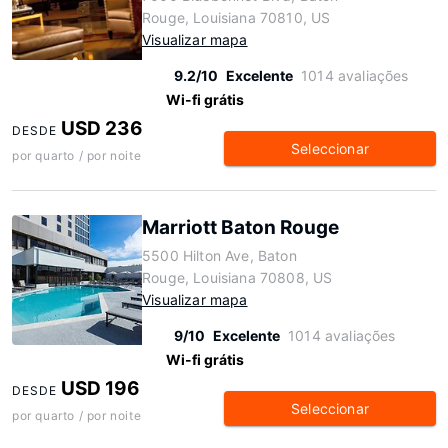
Rouge, Louisiana 70810, US
Visualizar mapa
9.2/10
Excelente
1014 avaliações
Wi-fi grátis
USD 236
DESDE
Seleccionar
por quarto / por noite
Marriott Baton Rouge
5500 Hilton Ave, Baton
Rouge, Louisiana 70808, US
Visualizar mapa
9/10
Excelente
1014 avaliações
Wi-fi grátis
USD 196
DESDE
Seleccionar
por quarto / por noite