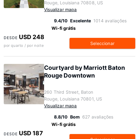
Rouge, Louisiana 70808, US
Visualizar mapa
9.4/10
Excelente
1014 avaliações
Wi-fi grátis
USD 248
DESDE
Seleccionar
por quarto / por noite
Courtyard by Marriott Baton
Rouge Downtown
260 Third Street, Baton
Rouge, Louisiana 70801, US
Visualizar mapa
8.8/10
Bom
627 avaliações
Wi-fi grátis
USD 187
DESDE