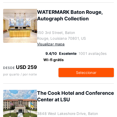
WATERMARK Baton Rouge,
Autograph Collection
150 3rd Street, Baton
Rouge, Louisiana 70801, US
Visualizar mapa
9.4/10
Excelente
1001 avaliações
Wi-fi grátis
USD 259
DESDE
Seleccionar
por quarto / por noite
The Cook Hotel and Conference
Center at LSU
3848 West Lakeshore Drive, Baton