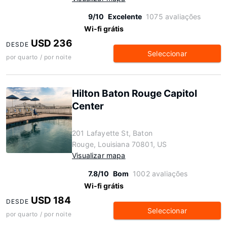
9/10
Excelente
1075 avaliações
Wi-fi grátis
USD 236
DESDE
Seleccionar
por quarto / por noite
Hilton Baton Rouge Capitol
Center
201 Lafayette St, Baton
Rouge, Louisiana 70801, US
Visualizar mapa
7.8/10
Bom
1002 avaliações
Wi-fi grátis
USD 184
DESDE
Seleccionar
por quarto / por noite