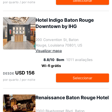
Seleccionar
por quarto / por noite
Hotel Indigo Baton Rouge
Downtown by IHG
200 Convention St, Baton
Rouge, Louisiana 70801, US
Visualizar mapa
8.8/10
Bom
1011 avaliações
Wi-fi grátis
USD 156
DESDE
Seleccionar
por quarto / por noite
Renaissance Baton Rouge Hotel
7000 Bluebonnet Blvd, Baton