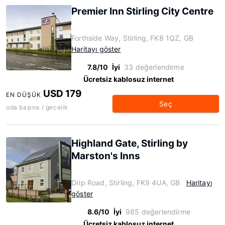
Premier Inn Stirling City Centre
Forthside Way, Stirling, FK8 1QZ, GB
Haritayı göster
7.8/10
İyi
33 değerlendirme
Ücretsiz kablosuz internet
USD 179
EN DÜŞÜK
Seç
oda başına / gecelik
Highland Gate, Stirling by
Marston's Inns
Drip Road, Stirling, FK9 4UA, GB
Haritayı
göster
8.6/10
İyi
985 değerlendirme
Ücretsiz kablosuz internet