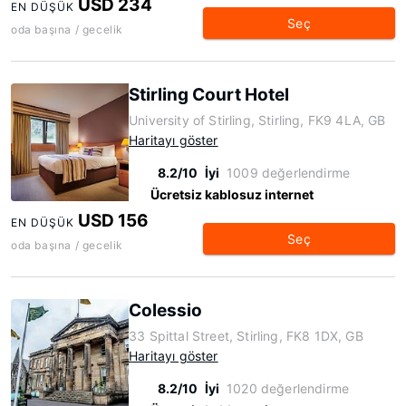
USD 234
EN DÜŞÜK
Seç
oda başına / gecelik
Stirling Court Hotel
University of Stirling, Stirling, FK9 4LA, GB
Haritayı göster
8.2/10
İyi
1009 değerlendirme
Ücretsiz kablosuz internet
USD 156
EN DÜŞÜK
Seç
oda başına / gecelik
Colessio
33 Spittal Street, Stirling, FK8 1DX, GB
Haritayı göster
8.2/10
İyi
1020 değerlendirme