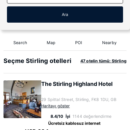
Ara
Search
Map
POI
Nearby
Seçme Stirling otelleri
47 otelin tümü: Stirling
The Stirling Highland Hotel
29 Spittal Street, Stirling, FK8 1DU, GB
Haritayı göster
8.4/10
İyi
1144 değerlendirme
Ücretsiz kablosuz internet