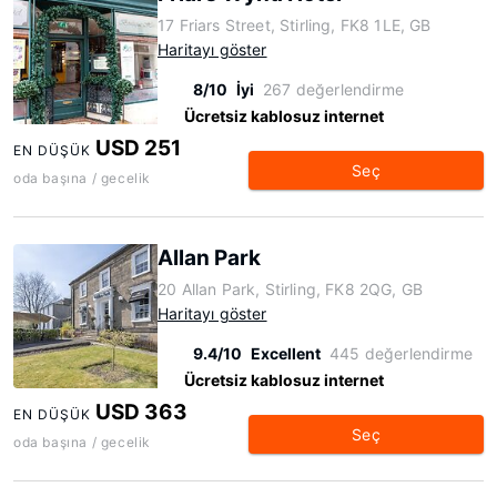
17 Friars Street, Stirling, FK8 1LE, GB
Haritayı göster
8/10
İyi
267 değerlendirme
Ücretsiz kablosuz internet
USD 251
EN DÜŞÜK
Seç
oda başına / gecelik
Allan Park
20 Allan Park, Stirling, FK8 2QG, GB
Haritayı göster
9.4/10
Excellent
445 değerlendirme
Ücretsiz kablosuz internet
USD 363
EN DÜŞÜK
Seç
oda başına / gecelik