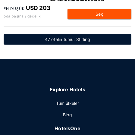
USD 203
EN DÜŞÜK
Seç
oda başına / gecelik
47 otelin tümü: Stirling
Explore Hotels
Tüm ülkeler
Blog
HotelsOne