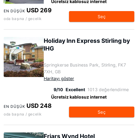
Ücretsiz kablosuz internet
USD 269
EN DÜŞÜK
Seç
oda başına / gecelik
Holiday Inn Express Stirling by
IHG
Springkerse Business Park, Stirling, FK7
7XH, GB
Haritayı göster
9/10
Excellent
1013 değerlendirme
Ücretsiz kablosuz internet
USD 248
EN DÜŞÜK
Seç
oda başına / gecelik
Friars Wynd Hotel