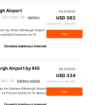
gh Airport
EN DÜŞÜK
e, EH12 9DN, GB
Haritayı
USD 383
oda başına / gecelik
ton by Hilton Edinburgh Airport
Seç
rrayfield Stadyumu ile 15
Ücretsiz kablosuz internet
rgh Airport by IHG
EN DÜŞÜK
USD 334
8 8AU, GB
Haritayı göster
oda başına / gecelik
ay Inn Express Edinburgh Airport
Seç
 ve Princes Street ile 15 dakika
Ücretsiz kablosuz internet