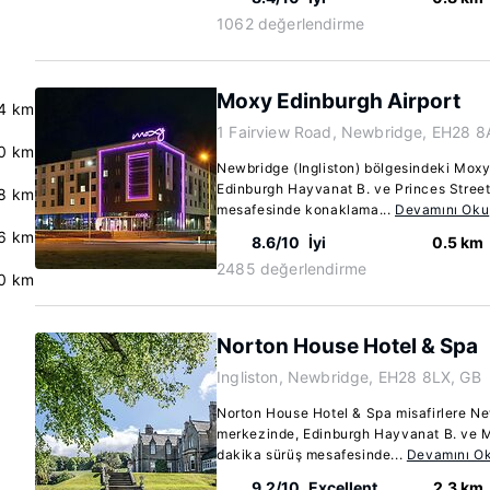
1062 değerlendirme
Moxy Edinburgh Airport
4 km
1 Fairview Road, Newbridge, EH28 8
0 km
Newbridge (Ingliston) bölgesindeki Moxy 
Edinburgh Hayvanat B. ve Princes Street 
8 km
mesafesinde konaklama...
Devamını Oku
6 km
8.6/10
İyi
0.5 km
2485 değerlendirme
0 km
Norton House Hotel & Spa
Ingliston, Newbridge, EH28 8LX, GB
Norton House Hotel & Spa misafirlere Ne
merkezinde, Edinburgh Hayvanat B. ve M
dakika sürüş mesafesinde...
Devamını O
9.2/10
Excellent
2.3 km