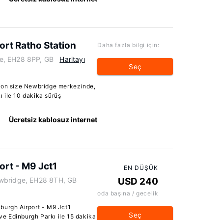
ort Ratho Station
Daha fazla bilgi için:
e, EH28 8PP, GB
Haritayı
Seç
tion size Newbridge merkezinde,
 ile 10 dakika sürüş
Ücretsiz kablosuz internet
ort - M9 Jct1
EN DÜŞÜK
ewbridge, EH28 8TH, GB
USD 240
oda başına / gecelik
burgh Airport - M9 Jct1
Seç
e Edinburgh Parkı ile 15 dakika