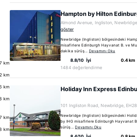
Hampton by Hilton Edinbur
Almond Avenue, Ingliston, Newbridg
göster
Newbridge (Ingliston) bölgesindeki Hamp
misafirlere Edinburgh Hayvanat B. ve Mu
dakika sürüş...
Devamını Oku
8.8/10
İyi
0.4 km
.7 km
1484 değerlendirme
.2 km
.6 km
Holiday Inn Express Edinbu
.8 km
101 Ingliston Road, Newbridge, EH2
Newbridge (Ingliston) bölgesindeki Holid
.7 km
by IHG misafirlere Edinburgh Hayvanat B.
sürüş...
Devamını Oku
.8 km
8.4/10
İyi
0.8 km