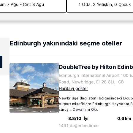
um 7 Ağu - Cmt 8 Ağu
1 Oda, 2 Yetişkin, 0 Çocuk
Edinburgh yakınındaki seçme oteller
DoubleTree by Hilton Edinb
Edinburgh International Airport 100 E
Road, Newbridge, EH28 8LL, GB
Haritayı göster
Newbridge (Ingliston) bölgesindeki Doub
Airport misafirlere Edinburgh Hayvanat B.
sürüş...
Devamını Oku
8.8/10
İyi
0.6 km
1491 değerlendirme