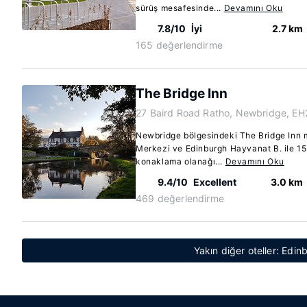
sürüş mesafesinde...
Devamını Oku
7.8/10
İyi
2.7 km
165 değerlendirme
The Bridge Inn
27 Baird Road Ratho, Newbridge, E
Newbridge bölgesindeki The Bridge Inn m
Merkezi ve Edinburgh Hayvanat B. ile 1
konaklama olanağı...
Devamını Oku
9.4/10
Excellent
3.0 km
469 değerlendirme
Yakın diğer oteller: Edi