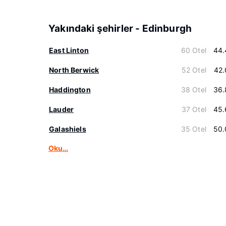
Yakındaki şehirler - Edinburgh
East Linton
60 Otel
44.
North Berwick
52 Otel
42.
Haddington
38 Otel
36.
Lauder
37 Otel
45.
Galashiels
35 Otel
50.
Oku…