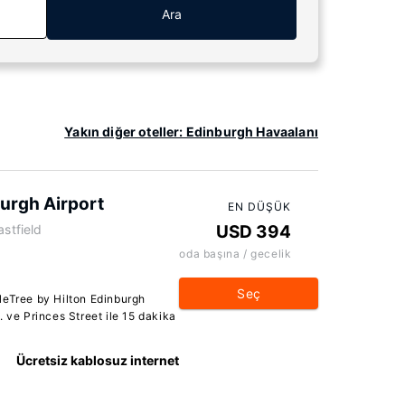
Ara
Yakın diğer oteller: Edinburgh Havaalanı
urgh Airport
EN DÜŞÜK
astfield
USD 394
oda başına / gecelik
Seç
leTree by Hilton Edinburgh
 ve Princes Street ile 15 dakika
Ücretsiz kablosuz internet