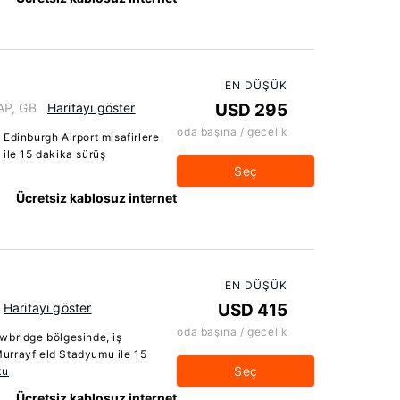
EN DÜŞÜK
AP, GB
Haritayı göster
USD 295
oda başına / gecelik
Edinburgh Airport misafirlere
ile 15 dakika sürüş
Seç
Ücretsiz kablosuz internet
EN DÜŞÜK
Haritayı göster
USD 415
oda başına / gecelik
wbridge bölgesinde, iş
urrayfield Stadyumu ile 15
Seç
ku
Ücretsiz kablosuz internet