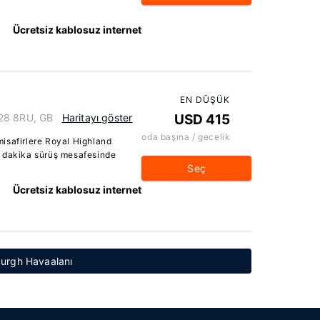
Ücretsiz kablosuz internet
EN DÜŞÜK
H28 8RU, GB
Haritayı göster
USD 415
oda başına / gecelik
isafirlere Royal Highland
5 dakika sürüş mesafesinde
Seç
Ücretsiz kablosuz internet
nburgh Havaalanı