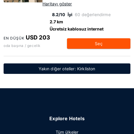
Haritayı göster
8.2/10
İyi
60 değerlendirme
2.7 km
Ücretsiz kablosuz internet
USD 203
EN DÜŞÜK
Seç
oda başına / gecelik
Yakın diğer oteller: Kirkliston
Explore Hotels
Tüm ülkeler