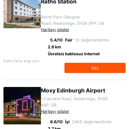
Ratho Station
Ratho Park Glasgow
Road, Newbridge, EH28 8PP, GB
Haritayı göster
5.4/10
Fair
10 değerlendirme
2.6 km
Ücretsiz kablosuz internet
Daha fazla bilgi için:
Seç
Moxy Edinburgh Airport
1 Fairview Road, Newbridge, EH28
8AP, GB
Haritayı göster
8.6/10
İyi
2485 değerlendirme
2.7 km