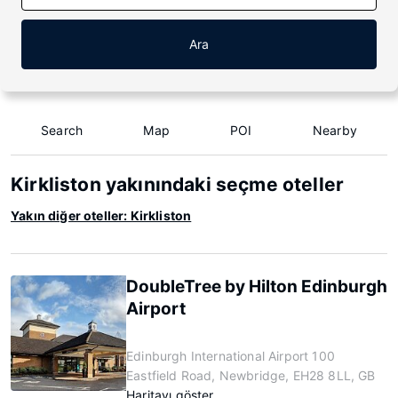
Ara
Search
Map
POI
Nearby
Kirkliston yakınındaki seçme oteller
Yakın diğer oteller: Kirkliston
DoubleTree by Hilton Edinburgh
Airport
Edinburgh International Airport 100
Eastfield Road, Newbridge, EH28 8LL, GB
Haritayı göster