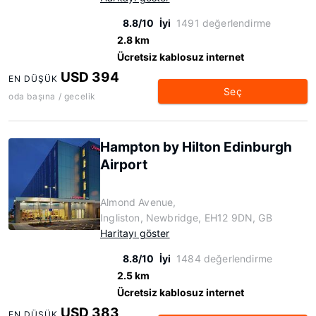
8.8/10
İyi
1491 değerlendirme
2.8 km
Ücretsiz kablosuz internet
USD 394
EN DÜŞÜK
Seç
oda başına / gecelik
Hampton by Hilton Edinburgh
Airport
Almond Avenue,
Ingliston, Newbridge, EH12 9DN, GB
Haritayı göster
8.8/10
İyi
1484 değerlendirme
2.5 km
Ücretsiz kablosuz internet
USD 383
EN DÜŞÜK