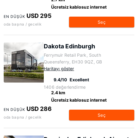
Ücretsiz kablosuz internet
USD 295
EN DÜŞÜK
Seç
oda başına / gecelik
Dakota Edinburgh
Ferrymuir Retail Park, South
Queensferry, EH30 9QZ, GB
Haritayı göster
9.4/10
Excellent
1406 değerlendirme
2.4 km
Ücretsiz kablosuz internet
USD 286
EN DÜŞÜK
Seç
oda başına / gecelik