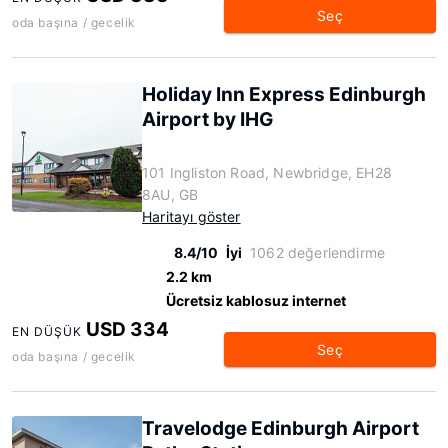
Seç
oda başına / gecelik
Holiday Inn Express Edinburgh
Airport by IHG
101 Ingliston Road, Newbridge, EH28
8AU, GB
Haritayı göster
8.4/10
İyi
1062 değerlendirme
2.2 km
Ücretsiz kablosuz internet
USD 334
EN DÜŞÜK
Seç
oda başına / gecelik
Travelodge Edinburgh Airport