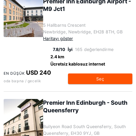
Premier Inn Edinburgh Airport -
M9 Jct1
5 Hallbarns Crescent
Newbridge, Newbridge, EH28 8TH, GB
Haritayı göster
7.8/10
İyi
165 değerlendirme
2.4 km
Ücretsiz kablosuz internet
USD 240
EN DÜŞÜK
Seç
oda başına / gecelik
Premier Inn Edinburgh - South
Queensferry
Builyeon Road South Queensferry, South
Queensferry, EH30 9YJ, GB