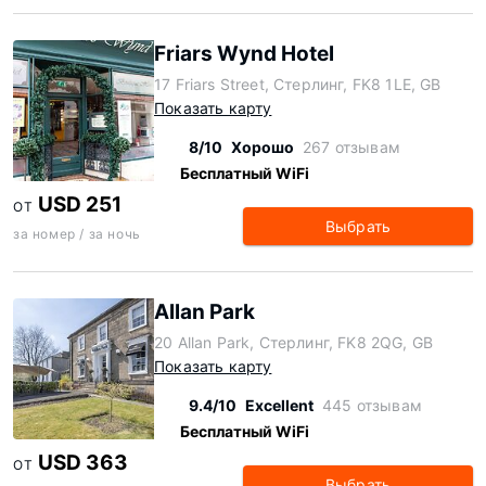
Friars Wynd Hotel
17 Friars Street, Стерлинг, FK8 1LE, GB
Показать карту
8/10
Хорошо
267 отзывам
Бесплатный WiFi
USD 251
ОТ
Выбрать
за номер / за ночь
Allan Park
20 Allan Park, Стерлинг, FK8 2QG, GB
Показать карту
9.4/10
Excellent
445 отзывам
Бесплатный WiFi
USD 363
ОТ
Выбрать