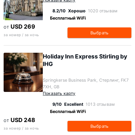
8.2/10
Хорошо
1020 отзывам
Бесплатный WiFi
USD 269
ОТ
Выбрать
за номер / за ночь
Holiday Inn Express Stirling by
IHG
Springkerse Business Park, Стерлинг, FK7
7XH, GB
Показать карту
9/10
Excellent
1013 отзывам
Бесплатный WiFi
USD 248
ОТ
Выбрать
за номер / за ночь