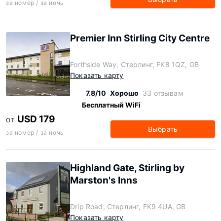
за номер / за ночь
Premier Inn Stirling City Centre
Forthside Way, Стерлинг, FK8 1QZ, GB
Показать карту
7.8/10
Хорошо
33 отзывам
Бесплатный WiFi
USD 179
ОТ
Выбрать
за номер / за ночь
Highland Gate, Stirling by
Marston's Inns
Drip Road, Стерлинг, FK9 4UA, GB
Показать карту