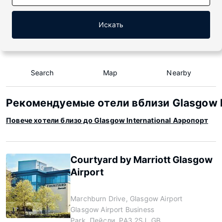
Искать
Search
Map
Nearby
Рекомендуемые отели вблизи Glasgow I
Повече хотели близо до Glasgow International Аэропорт
Courtyard by Marriott Glasgow
Airport
Marchburn Drive, Glasgow Airport
Glasgow Airport Business
Park, Пейсли, PA3 2SJ, GB