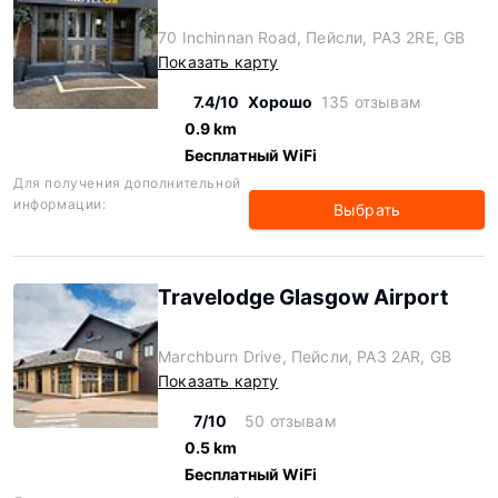
70 Inchinnan Road, Пейсли, PA3 2RE, GB
Показать карту
7.4/10
Хорошо
135 отзывам
0.9 km
Бесплатный WiFi
Для получения дополнительной
информации:
Выбрать
Travelodge Glasgow Airport
Marchburn Drive, Пейсли, PA3 2AR, GB
Показать карту
7/10
50 отзывам
0.5 km
Бесплатный WiFi