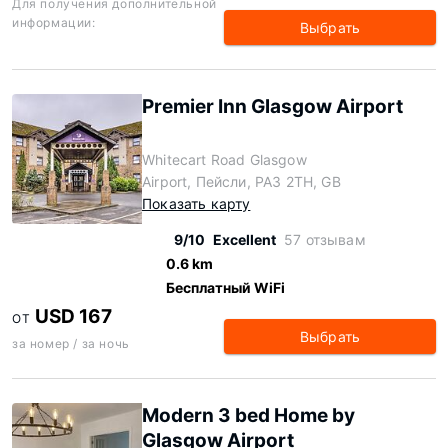
Для получения дополнительной
информации:
Выбрать
Premier Inn Glasgow Airport
Whitecart Road Glasgow
Airport, Пейсли, PA3 2TH, GB
Показать карту
9/10
Excellent
57 отзывам
0.6 km
Бесплатный WiFi
USD 167
ОТ
Выбрать
за номер / за ночь
Modern 3 bed Home by
Glasgow Airport