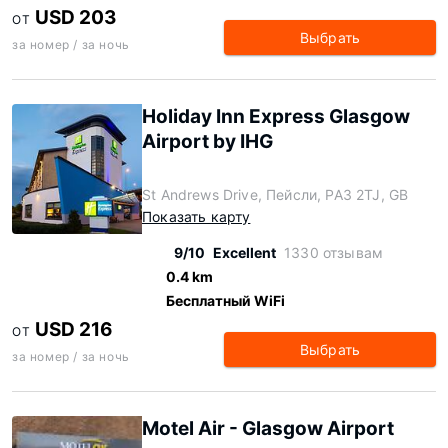
USD 203
ОТ
Выбрать
за номер / за ночь
Holiday Inn Express Glasgow
Airport by IHG
St Andrews Drive, Пейсли, PA3 2TJ, GB
Показать карту
9/10
Excellent
1330 отзывам
0.4 km
Бесплатный WiFi
USD 216
ОТ
Выбрать
за номер / за ночь
Motel Air - Glasgow Airport