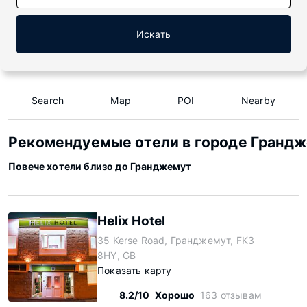
Искать
Search
Map
POI
Nearby
Рекомендуемые отели в городе Гранд
Повече хотели близо до Гранджемут
Helix Hotel
35 Kerse Road, Гранджемут, FK3
8HY, GB
Показать карту
8.2/10
Хорошо
163 отзывам