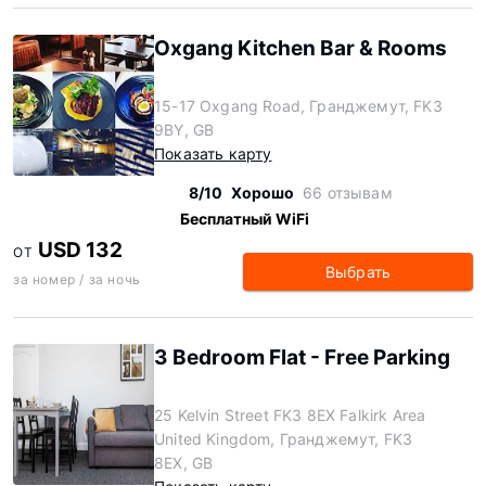
Oxgang Kitchen Bar & Rooms
15-17 Oxgang Road, Гранджемут, FK3
9BY, GB
Показать карту
8/10
Хорошо
66 отзывам
Бесплатный WiFi
USD 132
ОТ
Выбрать
за номер / за ночь
3 Bedroom Flat - Free Parking
25 Kelvin Street FK3 8EX Falkirk Area
United Kingdom, Гранджемут, FK3
8EX, GB