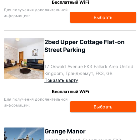
Бесплатный WiFi
Для получения дополнительной
информации:
Выбрать
2bed Upper Cottage Flat-on
Street Parking
17 Oswald Avenue FK3 Falkirk Area United
Kingdom, Гранджемут, FK3, GB
Показать карту
Бесплатный WiFi
Для получения дополнительной
информации:
Выбрать
Grange Manor