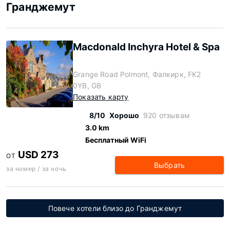
Гранджемут
Macdonald Inchyra Hotel & Spa
Grange Road Polmont, Фалкирк, FK2
0YB, GB
Показать карту
8/10
Хорошо
920 отзывам
3.0 km
Бесплатный WiFi
USD 273
ОТ
Выбрать
за номер / за ночь
Повече хотели близо до Гранджемут