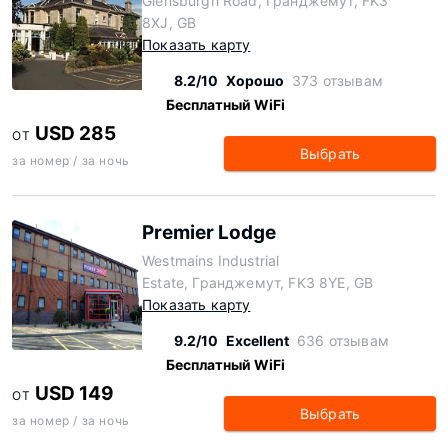
Glensburgh Road, Гранджемут, FK3
8XJ, GB
Показать карту
8.2/10
Хорошо
373 отзывам
Бесплатный WiFi
USD 285
ОТ
Выбрать
за номер / за ночь
Premier Lodge
Westmains Industrial
Estate, Гранджемут, FK3 8YE, GB
Показать карту
9.2/10
Excellent
636 отзывам
Бесплатный WiFi
USD 149
ОТ
Выбрать
за номер / за ночь