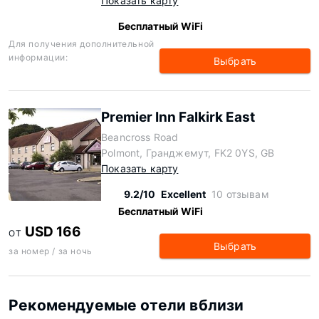
Показать карту
Бесплатный WiFi
Для получения дополнительной
информации:
Выбрать
Premier Inn Falkirk East
Beancross Road
Polmont, Гранджемут, FK2 0YS, GB
Показать карту
9.2/10
Excellent
10 отзывам
Бесплатный WiFi
USD 166
ОТ
Выбрать
за номер / за ночь
Рекомендуемые отели вблизи