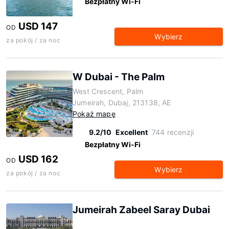
Bezpłatny Wi-Fi
USD 147
OD
Wybierz
za pokój / za noc
W Dubai - The Palm
West Crescent, Palm
Jumeirah, Dubaj, 213138, AE
Pokaż mapę
9.2/10
Excellent
744 recenzji
Bezpłatny Wi-Fi
USD 162
OD
Wybierz
za pokój / za noc
Jumeirah Zabeel Saray Dubai