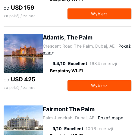
USD 159
OD
Wybierz
za pokój / za noc
Atlantis, The Palm
Crescent Road The Palm, Dubaj, AE
Pokaż
mapę
9.4/10
Excellent
1684 recenzji
Bezpłatny Wi-Fi
USD 425
OD
Wybierz
za pokój / za noc
Fairmont The Palm
Palm Jumeirah, Dubaj, AE
Pokaż mapę
9/10
Excellent
1006 recenzji