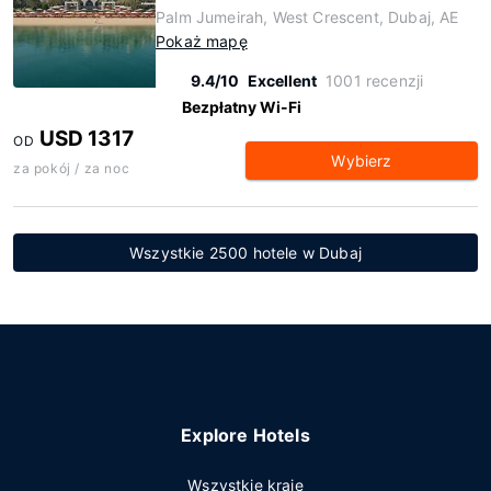
Palm Jumeirah, West Crescent, Dubaj, AE
Pokaż mapę
9.4/10
Excellent
1001 recenzji
Bezpłatny Wi-Fi
USD 1317
OD
Wybierz
za pokój / za noc
Wszystkie 2500 hotele w Dubaj
Explore Hotels
Wszystkie kraje