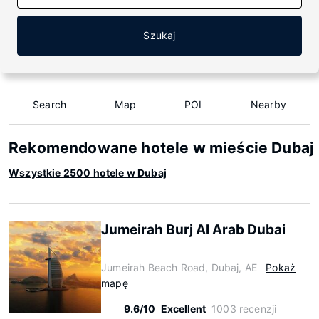
Szukaj
Search
Map
POI
Nearby
Rekomendowane hotele w mieście Dubaj
Wszystkie 2500 hotele w Dubaj
Jumeirah Burj Al Arab Dubai
Jumeirah Beach Road, Dubaj, AE
Pokaż
mapę
9.6/10
Excellent
1003 recenzji