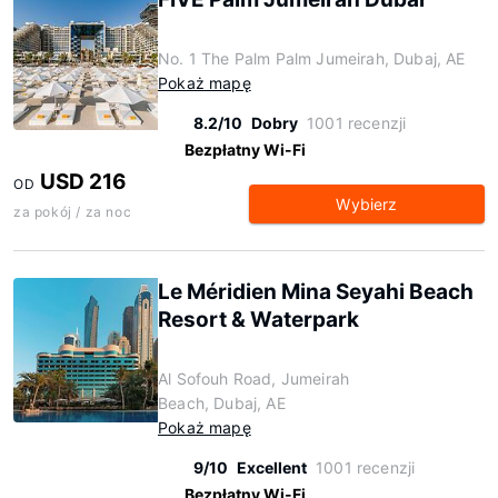
No. 1 The Palm Palm Jumeirah, Dubaj, AE
Pokaż mapę
8.2/10
Dobry
1001 recenzji
Bezpłatny Wi-Fi
USD 216
OD
Wybierz
za pokój / za noc
Le Méridien Mina Seyahi Beach
Resort & Waterpark
Al Sofouh Road, Jumeirah
Beach, Dubaj, AE
Pokaż mapę
9/10
Excellent
1001 recenzji
Bezpłatny Wi-Fi