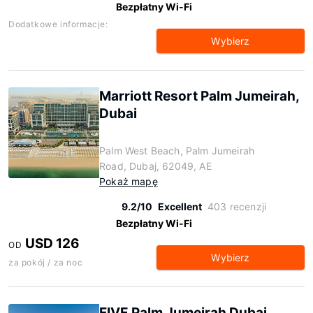
Bezpłatny Wi-Fi
Dodatkowe informacje:
Wybierz
Marriott Resort Palm Jumeirah,
Dubai
Palm West Beach, Palm Jumeirah
Road, Dubaj, 62049, AE
Pokaż mapę
9.2/10
Excellent
403 recenzji
Bezpłatny Wi-Fi
USD 126
OD
Wybierz
za pokój / za noc
FIVE Palm Jumeirah Dubai