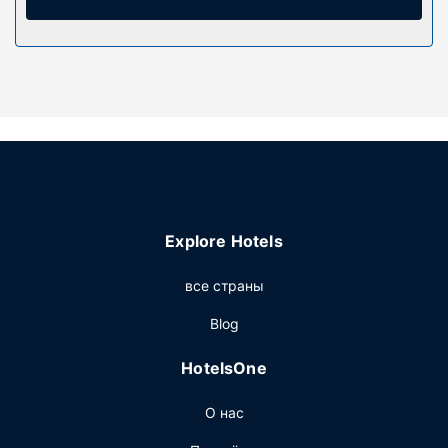
беспроводной доступ к интернету позволяет всегда
оставаться на связи. Собственные ванные комнаты,
душ. Предоставляются дизайнерские туалетные
принадлежности и фен.
Особенности объекта
К вашим услугам многочисленные возможности для
спорта и отдыха, в числе которых прокат велосипедов,
а также прочие услуги и удобства, такие как
бесплатный беспроводной доступ в интернет.
Другие особенности
Explore Hotels
Предоставляется бесплатная самостоятельная
все страны
парковка.
Blog
HotelsOne
О нас