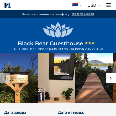
USD
Резервирование по телефону:
(855) 334-6659
Black Bear Guesthouse
926 Black Bear Lane
Тофино
British Columbia
V0R 2Z0
CA
Дата заезда
Дата отъезда: